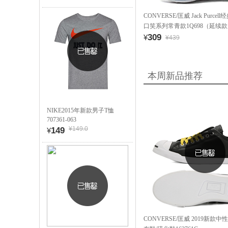
CONVERSE/匡威 Jack Purc
口笑系列常青款1Q698（延续
309
¥
¥439
本周新品推荐
NIKE2015年新款男子T恤
707361-063
¥149.0
149
¥
CONVERSE/匡威 2019新款中性Jac