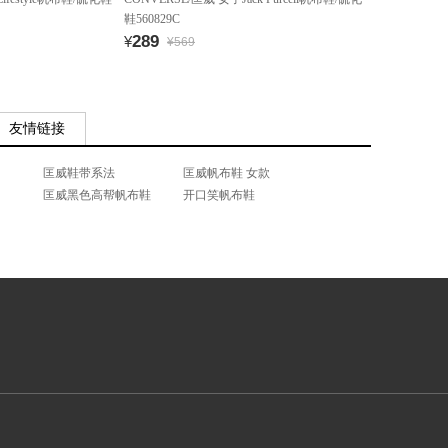
鞋560829C
289
¥
¥569
友情链接
匡威鞋带系法
匡威帆布鞋 女款
匡威黑色高帮帆布鞋
开口笑帆布鞋