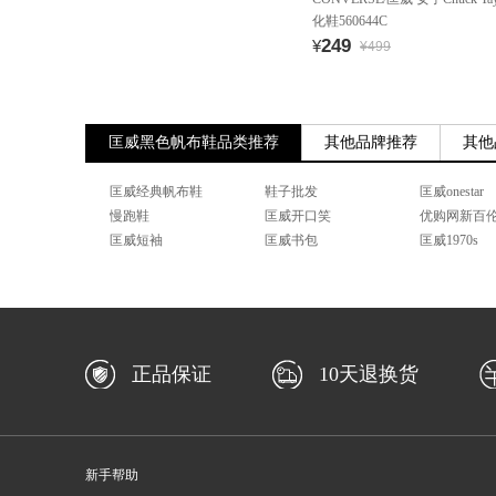
化鞋560644C
249
¥
¥499
匡威黑色帆布鞋品类推荐
其他品牌推荐
其他
匡威经典帆布鞋
鞋子批发
匡威onestar
慢跑鞋
匡威开口笑
优购网新百
匡威短袖
匡威书包
匡威1970s
正品保证
10天退换货
新手帮助