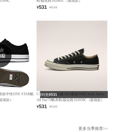
3304C
鞋/硫化鞋162062C（延续款）
531
¥
¥539
19新款中性ONE STAR帆
CONVERSE/匡威 2019新款中性Chuck Taylor
限时抢
¥531
（延续款）
All Star'70帆布鞋/硫化鞋162058C（延续款）
531
¥
¥539
更多当季推荐>>