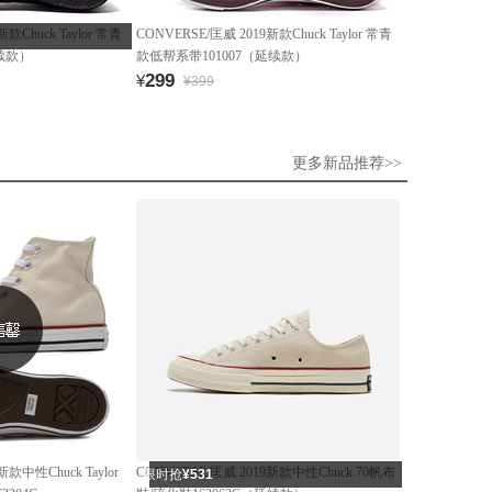
款Chuck Taylor 常青
CONVERSE/匡威 2019新款Chuck Taylor 常青
续款）
款低帮系带101007（延续款）
299
¥
¥399
更多新品推荐>>
新款中性Chuck Taylor
CONVERSE/匡威 2019新款中性Chuck 70帆布
限时抢
¥531