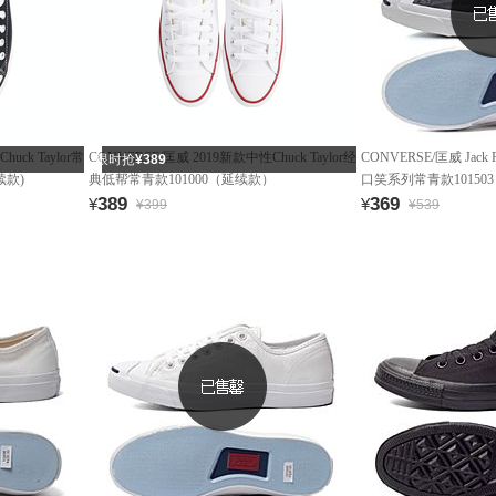
uck Taylor常
CONVERSE/匡威 2019新款中性Chuck Taylor经
CONVERSE/匡威 Jack
限时抢
¥389
续款)
典低帮常青款101000（延续款）
口笑系列常青款10150
389
369
¥
¥
¥399
¥539