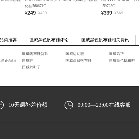
化鞋560671C
159723C
249
339
¥
¥
¥499
¥669
品类推荐
匡威黑色帆布鞋评论
匡威黑色帆布鞋相关资讯
匡威帆布鞋新款
匡威运动鞋
匡威高帮
伦是正品吗
匡威鞋
匡威高帮帆布鞋
匡威白色帆布鞋
匡威的鞋子
10天调补差价额
09:00—23:00在线客服