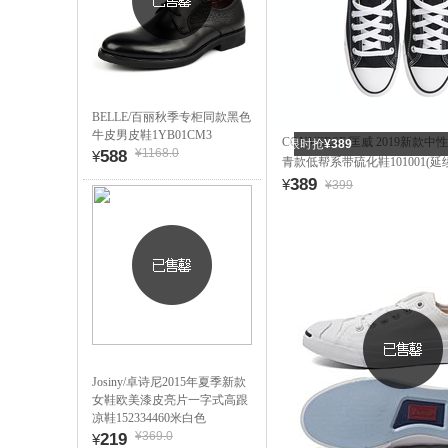
BELLE/百丽秋季专柜同款黑色
牛皮男皮鞋1YB01CM3
CONVERSE/匡威 2019新款中性Ch
限时抢
¥389
¥1168.0
588
¥
青款低帮系带硫化鞋101001(延
389
¥
¥399
Josiny/卓诗尼2015年夏季新款
女鞋欧美漆皮亮片一字式高跟
凉鞋152334460米白色
¥369.0
219
¥