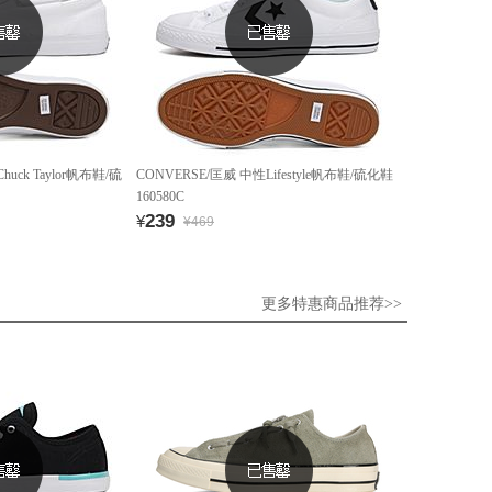
uck Taylor帆布鞋/硫
CONVERSE/匡威 中性Lifestyle帆布鞋/硫化鞋
160580C
239
¥
¥469
更多特惠商品推荐>>