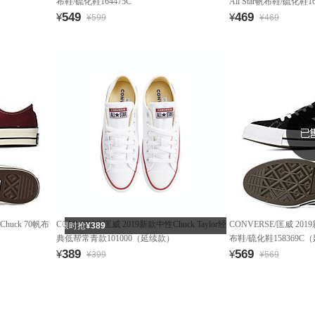
布鞋/硫化鞋164475C
All Star帆布鞋/硫化鞋16
549
469
¥
¥
¥599
¥469
huck 70帆布
CONVERSE/匡威 2019新款中性Chuck Taylor经
CONVERSE/匡威 20
限时抢
¥389
典低帮常青款101000（延续款）
布鞋/硫化鞋158369C
389
569
¥
¥
¥399
¥569