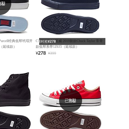
 Purcell经典低帮玳瑁开
CONVERSE/匡威 2019新款Chuck Taylor 常青
限时抢
¥278
3（延续款）
款低帮系带1Z635（延续款）
278
¥
¥399