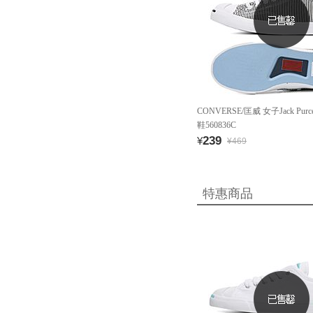
CONVERSE/匡威 女子Jack Pur
鞋560836C
239
¥
¥469
特惠商品