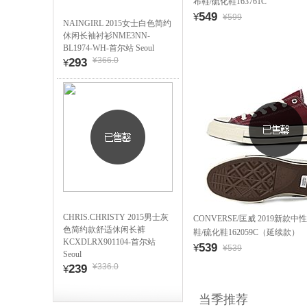
布鞋/硫化鞋163761C
549
¥
¥599
NAINGIRL 2015女士白色简约
休闲长袖衬衫NME3NN-
BL1974-WH-首尔站 Seoul
¥366.0
293
¥
CHRIS.CHRISTY 2015男士灰
CONVERSE/匡威 2019新款中性C
色简约款舒适休闲长裤
鞋/硫化鞋162059C（延续款）
KCXDLRX901104-首尔站
539
¥
¥539
Seoul
¥336.0
239
¥
当季推荐