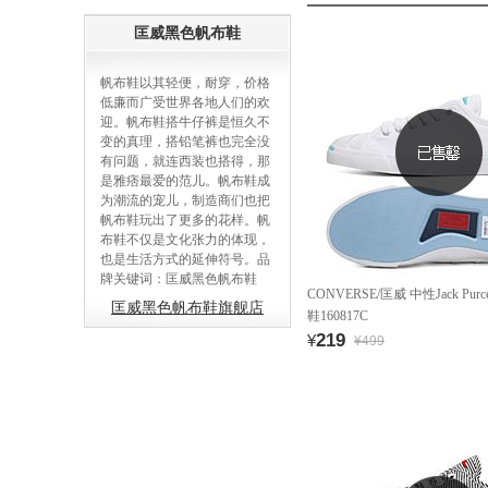
匡威黑色帆布鞋
帆布鞋以其轻便，耐穿，价格
低廉而广受世界各地人们的欢
迎。帆布鞋搭牛仔裤是恒久不
变的真理，搭铅笔裤也完全没
有问题，就连西装也搭得，那
是雅痞最爱的范儿。帆布鞋成
为潮流的宠儿，制造商们也把
帆布鞋玩出了更多的花样。帆
布鞋不仅是文化张力的体现，
也是生活方式的延伸符号。品
牌关键词：匡威黑色帆布鞋
CONVERSE/匡威 中性Jack Pur
匡威黑色帆布鞋旗舰店
鞋160817C
219
¥
¥499