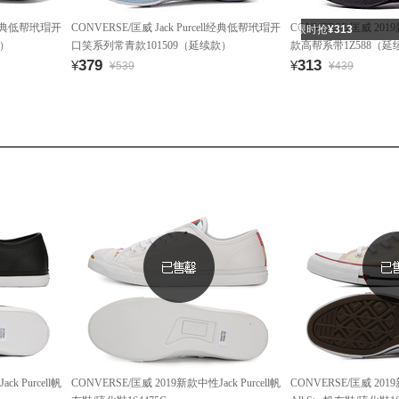
ell经典低帮玳瑁开
CONVERSE/匡威 Jack Purcell经典低帮玳瑁开
CONVERSE/匡威 2019新
限时抢
¥313
款）
口笑系列常青款101509（延续款）
款高帮系带1Z588（延
379
313
¥
¥
¥539
¥439
k Purcell帆
CONVERSE/匡威 2019新款中性Jack Purcell帆
CONVERSE/匡威 2019