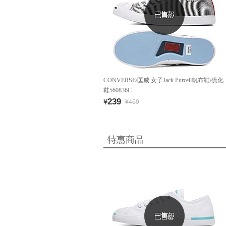
CONVERSE/匡威 女子Jack Purcell帆布鞋/硫化
鞋560836C
239
¥
¥469
特惠商品