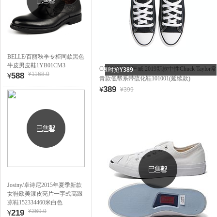
BELLE/百丽秋季专柜同款黑色
牛皮男皮鞋1YB01CM3
CONVERSE/匡威 2019新款中性Chuck Taylor常
限时抢
¥389
¥1168.0
588
¥
青款低帮系带硫化鞋101001(延续款)
389
¥
¥399
Josiny/卓诗尼2015年夏季新款
女鞋欧美漆皮亮片一字式高跟
凉鞋152334460米白色
¥369.0
219
¥