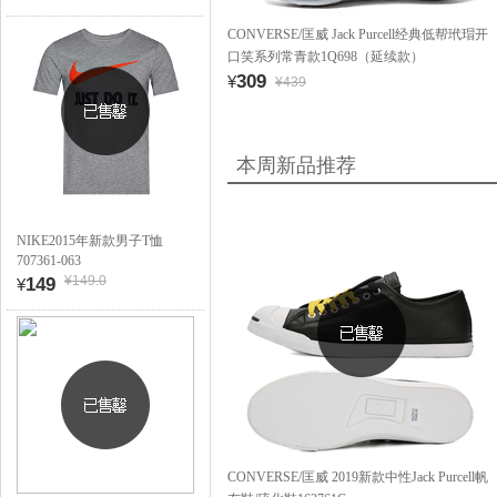
CONVERSE/匡威 Jack Purcell经典低帮玳瑁开
口笑系列常青款1Q698（延续款）
309
¥
¥439
本周新品推荐
NIKE2015年新款男子T恤
707361-063
¥149.0
149
¥
CONVERSE/匡威 2019新款中性Jack Purcell帆