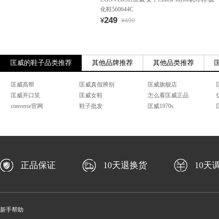
化鞋560644C
249
¥
¥499
匡威的鞋子品类推荐
其他品牌推荐
其他品类推荐
匡威高帮
匡威真假辨别
匡威旗舰店
匡威开口笑
匡威女鞋
怎么看匡威正品
converse官网
鞋子批发
匡威1970s
正品保证
10天退换货
10天
新手帮助