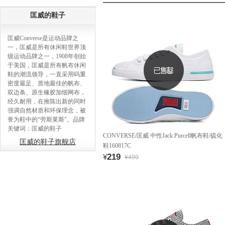
匡威的鞋子
匡威Converse是运动品牌之
一，匡威是所有休闲鞋世界顶
级运动品牌之一，1908年创始
于美国，匡威是所有帆布休闲
鞋的潮流领导，一直采用码重
密度最足、质地最佳的帆布、
双边条、原生橡胶加细网布，
经久耐用，在推陈出新的同时
强调自然材质和环保理念，被
誉为鞋中的“劳斯莱斯”。品牌
关键词：匡威的鞋子
CONVERSE/匡威 中性Jack Purcell帆布鞋/硫化
匡威的鞋子旗舰店
鞋160817C
219
¥
¥499