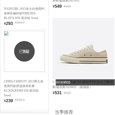
布鞋/硫化鞋163761C
549
¥
¥599
NAINGIRL 2015女士白色简约
休闲长袖衬衫NME3NN-
BL1974-WH-首尔站 Seoul
¥366.0
293
¥
CHRIS.CHRISTY 2015男士灰
CONVERSE/匡威 2019新款中性Chuck 70帆布
限时抢
¥531
色简约款舒适休闲长裤
鞋/硫化鞋162062C（延续款）
KCXDLRX901104-首尔站
531
¥
¥539
Seoul
¥336.0
239
¥
当季推荐