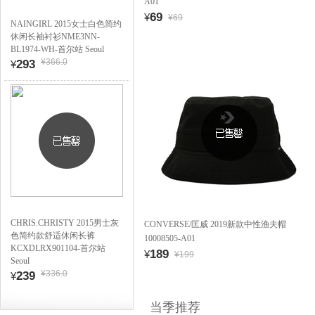
A01
69
¥
¥69
NAINGIRL 2015女士白色简约
休闲长袖衬衫NME3NN-
BL1974-WH-首尔站 Seoul
¥366.0
293
¥
CHRIS.CHRISTY 2015男士灰
CONVERSE/匡威 2019新款中性渔夫帽
色简约款舒适休闲长裤
10008505-A01
KCXDLRX901104-首尔站
189
¥
¥199
Seoul
¥336.0
239
¥
当季推荐