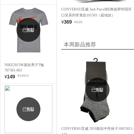
CONVERSE/匡威 Jack Purcell经典低帮玳瑁开
口笑系列常青款101503（延续款）
369
¥
¥539
本周新品推荐
NIKE2015年新款男子T恤
707361-063
¥149.0
149
¥
CONVERSE/匡威 2019新款中性袜子10015011-