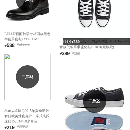
BELLE/百丽秋季专柜同款黑色
牛皮男皮鞋1YB01CM3
CONVERSE/匡威 2019新款中性Chuck Taylor常
限时抢
¥389
¥1168.0
588
¥
青款低帮系带硫化鞋101001(延续款)
389
¥
¥399
Josiny/卓诗尼2015年夏季新款
女鞋欧美漆皮亮片一字式高跟
凉鞋152334460米白色
¥369.0
219
¥