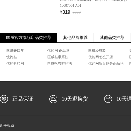
10007504-A01
319
¥
¥699
匡威官方旗舰店品类推荐
其他品牌推荐
其他品类推荐
匡威开口笑
优购网 正品吗
匡威经典款
慢跑鞋
匡威鞋带系法
优购网怎么开店
优购折扣网
匡威帆布鞋穿法
优购网新百伦是正品吗
正品保证
10天退换货
10天
新手帮助