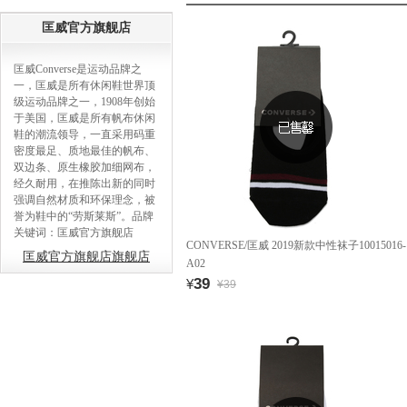
匡威官方旗舰店
匡威Converse是运动品牌之
一，匡威是所有休闲鞋世界顶
级运动品牌之一，1908年创始
于美国，匡威是所有帆布休闲
鞋的潮流领导，一直采用码重
密度最足、质地最佳的帆布、
双边条、原生橡胶加细网布，
经久耐用，在推陈出新的同时
强调自然材质和环保理念，被
誉为鞋中的“劳斯莱斯”。品牌
关键词：匡威官方旗舰店
CONVERSE/匡威 2019新款中性袜子10015016-
匡威官方旗舰店旗舰店
A02
39
¥
¥39