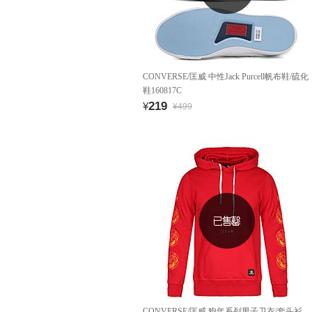
CONVERSE/匡威 中性Jack Purcell帆布鞋/硫化
鞋160817C
219
¥
¥499
CONVERSE/匡威 狗年系列男子卫衣/套头衫