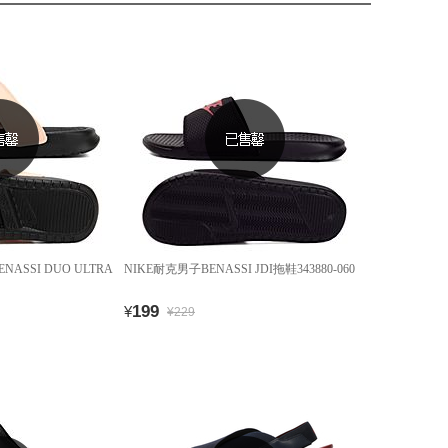
NASSI DUO ULTRA
NIKE耐克男子BENASSI JDI拖鞋343880-060
199
¥
¥229