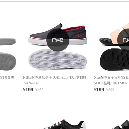
RINT复刻鞋
NIKE耐克新款男子TOKI SLIP TXT复刻鞋
Nike耐克女子WMNS BE
724762-061
SLIDE拖鞋819717-802
199
199
¥
¥
¥469
¥299