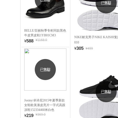
BELLE/百丽秋季专柜同款黑色
牛皮男皮鞋1YB01CM3
NIKE耐克男子NIKE KAISHI复刻
¥1168.0
588
¥
010
305
¥
¥499
Josiny/卓诗尼2015年夏季新款
女鞋欧美漆皮亮片一字式高跟
凉鞋152334460米白色
¥369.0
219
¥