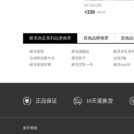
927243-201
339
¥
¥849
耐克赤足系列品类推荐
其他品牌推荐
其他品
耐克童鞋
耐克旗舰店
耐克赤足系
运动鞋品牌大全
耐克袜子
运动T恤
耐克美国官网
耐克空军一号
耐克max90
正品保证
10天退换货
新手帮助