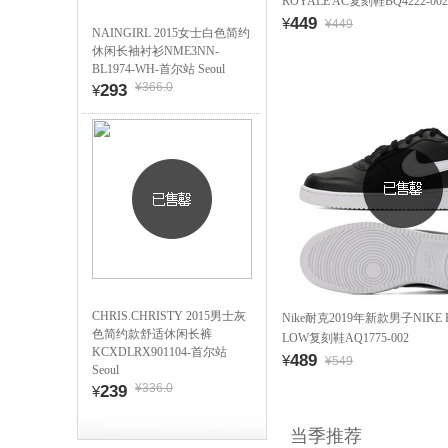
ROYALE AC复刻鞋BQ4222-002
449
¥
¥449
NAINGIRL 2015女士白色简约
休闲长袖衬衫NME3NN-
BL1974-WH-首尔站 Seoul
¥366.0
293
¥
CHRIS.CHRISTY 2015男士灰
Nike耐克2019年新款男子NIKE 
色简约款舒适休闲长裤
LOW复刻鞋AQ1775-002
KCXDLRX901104-首尔站
489
¥
¥549
Seoul
¥336.0
239
¥
当季推荐