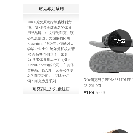
耐克赤足系列
NIKE英文原意指希腊胜利女
神。NIKE是全球著名的体育
用品品牌，中文译为耐克。该
公司总部位于美国俄勒冈州
Beaverton。1963年，俄勒冈大
学毕业生比尔·鲍尔曼和校友菲
尔·奈特共同创立了一家名
为"蓝带体育用品公司"(Blue
Ribbon Sports)的公司，主营体
育用品。1972年，蓝带公司更
名为耐克公司。--品牌关键
Nike耐克男子BENASSI JDI P
词：耐克赤足系列
631261-005
耐克赤足系列旗舰店
189
¥
¥249