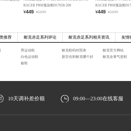
RACER PRM复刻鞋917658-200
RACER PRM复刻鞋9176
449
449
¥
¥
¥1099
¥1099
类推荐
耐克赤足系列评论
耐克赤足系列相关资讯
友情
列
男运动鞋
耐克鞋码对照表
耐克官方网站
白色运动鞋
新百伦和耐克哪个好
耐克全掌气垫鞋
板鞋
10天调补差价额
09:00—23:00在线客服