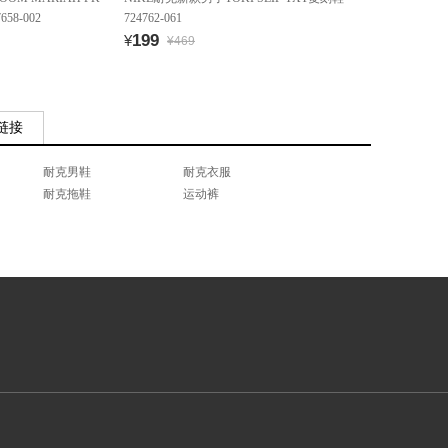
58-002
724762-061
199
¥
¥469
链接
耐克男鞋
耐克衣服
耐克拖鞋
运动裤