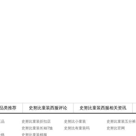
品类推荐
史努比童装西服评论
史努比童装西服相关资讯
正品
史努比童装折扣店
史努比小童装
史努比童装五分裤
史努比童装长袖T恤
史努比有童装吗
史努比官网
价格
史努比童装棉服