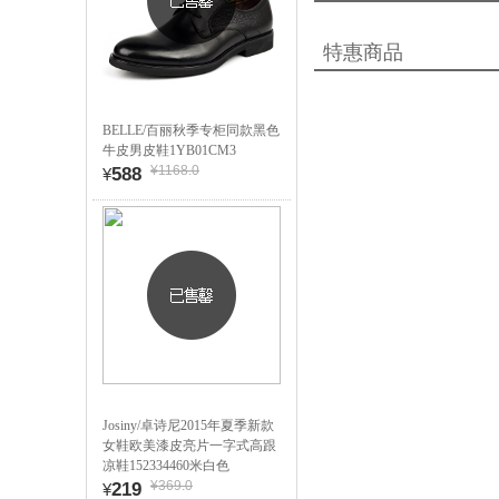
特惠商品
BELLE/百丽秋季专柜同款黑色
牛皮男皮鞋1YB01CM3
¥1168.0
588
¥
Josiny/卓诗尼2015年夏季新款
女鞋欧美漆皮亮片一字式高跟
凉鞋152334460米白色
¥369.0
219
¥