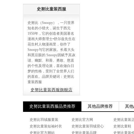
史努比童装西服
史努比（Snoopy），一只世界
知名的小猎犬，诞生于西元
1950年，它的创造者美国著名
漫画大师查理士•舒尔兹先生在
花生村人物漫画里，创作了
Snoopy与它的家族。长着大头
和黑豆眼的 Snoopy因赋予其诙
谐、幽默、和善、勇敢、憨直
的个性及理论派，喜欢做白日
梦的性格，受到了全世界人们
的喜欢。品牌关键词：史努比
童装西服
史努比童装西服旗舰店
史努比童装西服品类推荐
其他品牌推荐
其他
史努比羽绒服童装
史努比官方网
史努比童装
史努比童装短袖衬衣
史努比童装羽绒背心
史努比童鞋
史努比官方网站
史努比童装品牌
史努比童装