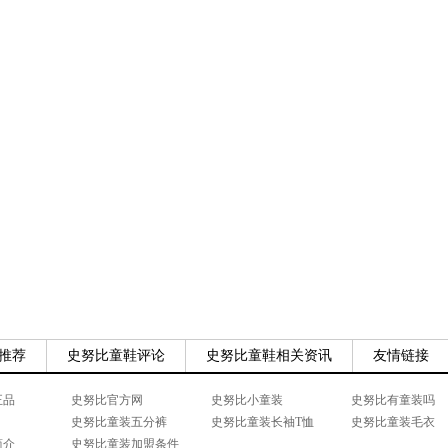
推荐
史努比童鞋评论
史努比童鞋相关资讯
友情链接
正品
史努比官方网
史努比小童装
史努比有童装吗
史努比童装五分裤
史努比童装长袖T恤
史努比童装毛衣
简介
史努比童装加盟条件