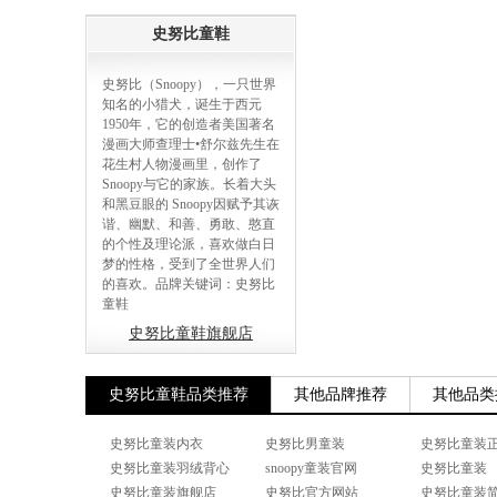
史努比童鞋
史努比（Snoopy），一只世界
知名的小猎犬，诞生于西元
1950年，它的创造者美国著名
漫画大师查理士•舒尔兹先生在
花生村人物漫画里，创作了
Snoopy与它的家族。长着大头
和黑豆眼的 Snoopy因赋予其诙
谐、幽默、和善、勇敢、憨直
的个性及理论派，喜欢做白日
梦的性格，受到了全世界人们
的喜欢。品牌关键词：史努比
童鞋
史努比童鞋旗舰店
史努比童鞋品类推荐
其他品牌推荐
其他品类
史努比童装内衣
史努比男童装
史努比童装
史努比童装羽绒背心
snoopy童装官网
史努比童装
史努比童装旗舰店
史努比官方网站
史努比童装