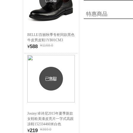
特惠商品
BELLE/百丽秋季专柜同款黑色
牛皮男皮鞋1YB01CM3
¥1168.0
588
¥
Josiny/卓诗尼2015年夏季新款
女鞋欧美漆皮亮片一字式高跟
凉鞋152334460米白色
¥369.0
219
¥