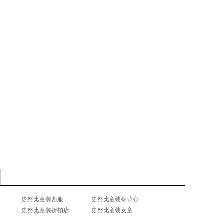
史努比童装西服
史努比童装棉背心
史努比童装折扣店
史努比童装女童