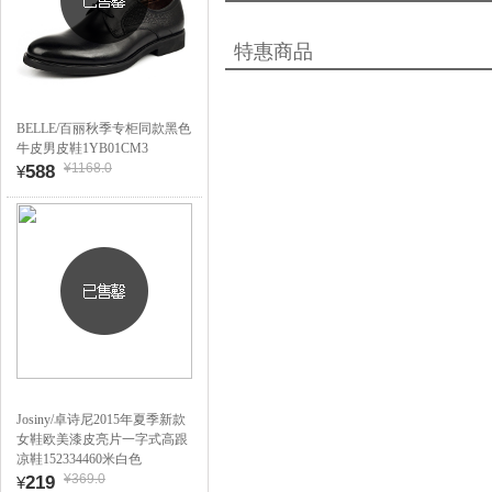
特惠商品
BELLE/百丽秋季专柜同款黑色
牛皮男皮鞋1YB01CM3
¥1168.0
588
¥
Josiny/卓诗尼2015年夏季新款
女鞋欧美漆皮亮片一字式高跟
凉鞋152334460米白色
¥369.0
219
¥