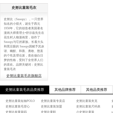
史努比童装毛衣
史努比（Snoopy），一只世界
知名的小猎犬，诞生于西元
1950年，它的创造者美国著名
漫画大师查理士•舒尔兹先生在
花生村人物漫画里，创作了
Snoopy与它的家族。长着大头
和黑豆眼的 Snoopy因赋予其诙
谐、幽默、和善、勇敢、憨直
的个性及理论派，喜欢做白日
梦的性格，受到了全世界人们
的喜欢。品牌关键词：史努比
童装毛衣
史努比童装毛衣旗舰店
史努比童装毛衣品类推荐
其他品牌推荐
其他品类推荐
史努比童装短袖POLO
史努比童装专卖店
史努比童装夹克
史努比童装毛背心
史努比童装加盟
史努比童装尺码表
史努比有童装吗
史努比童鞋
小史努比童装