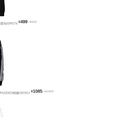
499
¥
¥699
织套衫DP8576
1085
¥
¥1499
1 PADDED棉服DH5031