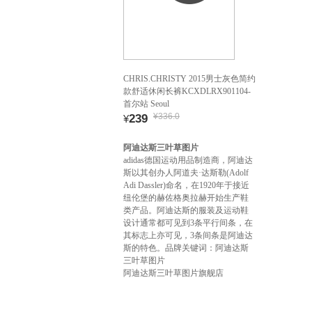
CHRIS.CHRISTY 2015男士灰色简约
款舒适休闲长裤KCXDLRX901104-
首尔站 Seoul
¥336.0
239
¥
阿迪达斯三叶草图片
adidas德国运动用品制造商，阿迪达
斯以其创办人阿道夫·达斯勒(Adolf
Adi Dassler)命名，在1920年于接近
纽伦堡的赫佐格奥拉赫开始生产鞋
类产品。阿迪达斯的服装及运动鞋
设计通常都可见到3条平行间条，在
其标志上亦可见，3条间条是阿迪达
斯的特色。品牌关键词：阿迪达斯
三叶草图片
阿迪达斯三叶草图片旗舰店