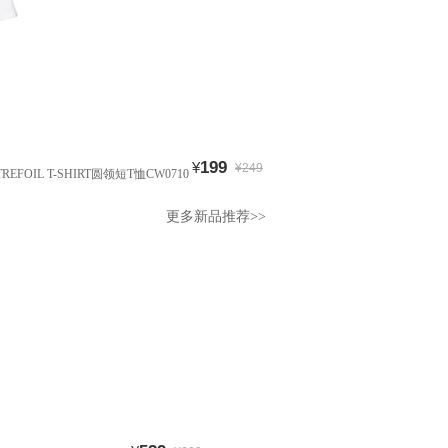
199
¥
¥249
子TREFOIL T-SHIRT圆领短T恤CW0710
更多新品推荐>>