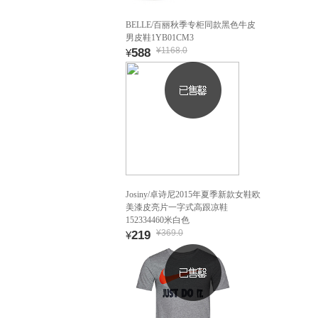
BELLE/百丽秋季专柜同款黑色牛皮
男皮鞋1YB01CM3
¥1168.0
588
¥
Josiny/卓诗尼2015年夏季新款女鞋欧
美漆皮亮片一字式高跟凉鞋
152334460米白色
¥369.0
219
¥