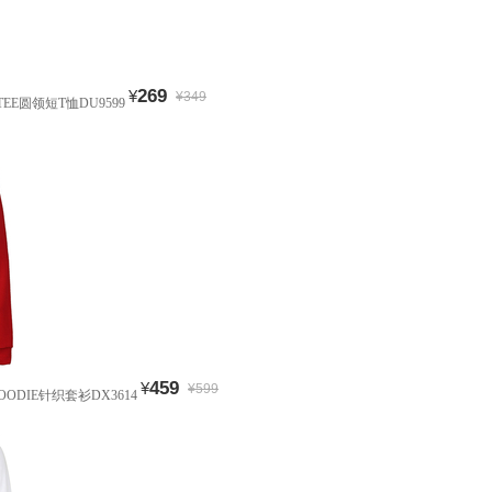
269
¥
¥349
 TEE圆领短T恤DU9599
459
¥
¥599
HOODIE针织套衫DX3614