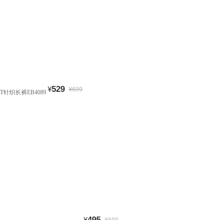
529
¥
¥699
NT针织长裤EB4089
495
¥