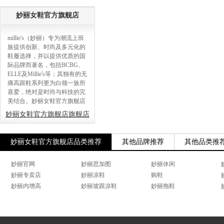
妙丽女鞋官方旗舰店
millie's（妙丽）专为潮流上班
族提供创新、时尚及多元化的
鞋履选择，并以提供优质的国
际品牌而著名，包括BCBG、
ELLE及Millie's等；其独有的无
痛高跟鞋系列更为白领一族所
喜爱，绝对是时尚与科技的完
美结合。妙丽女鞋官方旗舰店
妙丽女鞋官方旗舰店旗舰店
妙丽女鞋官方旗舰店品类推荐
其他品牌推荐
其他品类推
妙丽官网
妙丽思加图
妙丽休闲
妙丽专卖店
妙丽凉鞋
购鞋
妙丽内增高
妙丽坡跟凉鞋
妙丽拖鞋