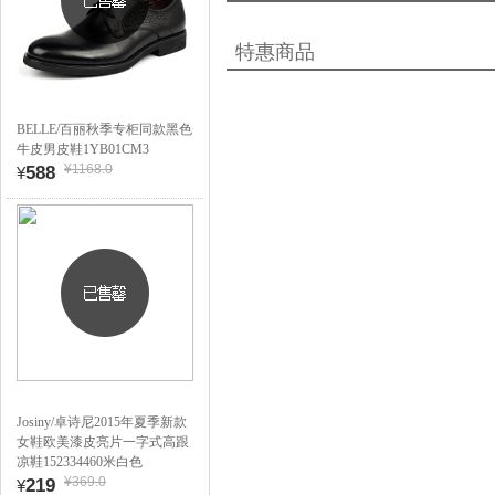
特惠商品
BELLE/百丽秋季专柜同款黑色
牛皮男皮鞋1YB01CM3
¥1168.0
588
¥
Josiny/卓诗尼2015年夏季新款
女鞋欧美漆皮亮片一字式高跟
凉鞋152334460米白色
¥369.0
219
¥