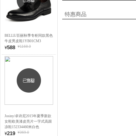
特惠商品
BELLE/百丽秋季专柜同款黑色
牛皮男皮鞋1YB01CM3
¥1168.0
588
¥
Josiny/卓诗尼2015年夏季新款
女鞋欧美漆皮亮片一字式高跟
凉鞋152334460米白色
¥369.0
219
¥