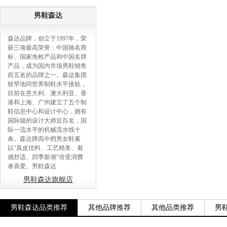
男鞋森达
森达品牌，创立于1997年，荣
获三项最高荣誉：中国驰名商
标、国家免检产品和中国名牌
产品，成为国内市场男鞋销售
前五名的品牌之一。森达集团
较早地同世界制鞋水平接轨，
目前在意大利、澳大利亚、香
港和上海、广州建立了五个制
鞋信息中心和设计中心，拥有
国际级的设计大师近百名，国
际一流水平的机械流水线十
条。森达牌高中档男女鞋素
以“真皮优料、工艺精美、着
感舒适、四季新潮”倍受消费
者喜爱。男鞋森达
男鞋森达旗舰店
男鞋森达品类推荐
其他品牌推荐
其他品类推荐
男