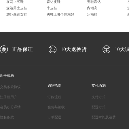
在网上买鞋
森达皮鞋
男鞋森达
森达男士皮鞋
牛皮鞋
内增高
2017森达女鞋
买鞋上哪个网站好
乐福鞋
正品保证
10天退换货
10天
新手帮助
购物指南
支付/配送
交易条款协议
注册新用户
订购流程
支付方式
会员积分详情
验货与签收
配送方式
隐私条款
订单配送
配送时间及运费