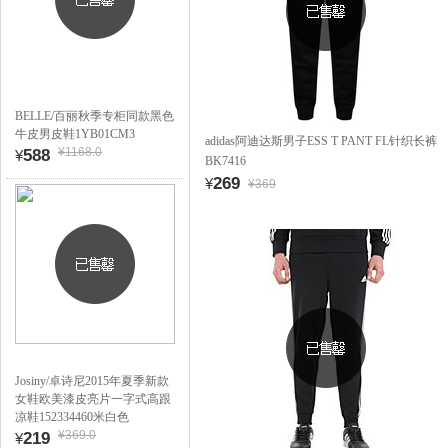
BELLE/百丽秋季专柜同款黑色
牛皮男皮鞋1YB01CM3
adidas阿迪达斯男子ESS T PANT FL针织长裤
¥1168.0
588
¥
BK7416
269
¥
¥369
Josiny/卓诗尼2015年夏季新款
女鞋欧美漆皮亮片一字式高跟
凉鞋152334460米白色
¥369.0
219
¥