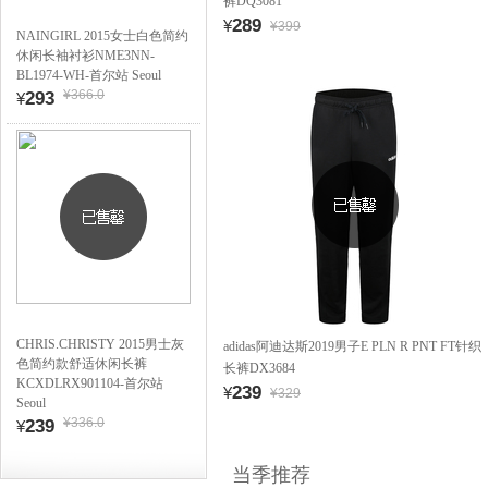
裤DQ3081
289
¥
¥399
NAINGIRL 2015女士白色简约
休闲长袖衬衫NME3NN-
BL1974-WH-首尔站 Seoul
¥366.0
293
¥
CHRIS.CHRISTY 2015男士灰
adidas阿迪达斯2019男子E PLN R PNT FT针织
色简约款舒适休闲长裤
长裤DX3684
KCXDLRX901104-首尔站
239
¥
¥329
Seoul
¥336.0
239
¥
当季推荐