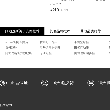
CW5782
219
¥
¥399
阿迪达斯裤子品类推荐
其他品牌推荐
其他品类推荐
reebok官网专卖店
优购是正品吗
韦德篮球鞋
乔丹球鞋
乔丹运动鞋男鞋
田径运动服
阿迪达斯官方旗舰店
专业跑鞋
阿迪达斯跑步鞋
正品保证
10天退换货
10天
新手帮助