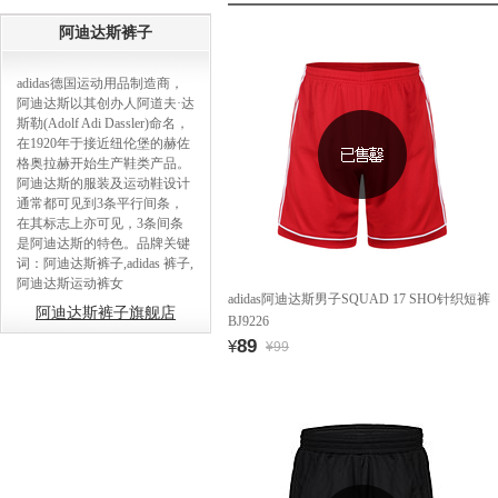
阿迪达斯裤子
adidas德国运动用品制造商，
阿迪达斯以其创办人阿道夫·达
斯勒(Adolf Adi Dassler)命名，
在1920年于接近纽伦堡的赫佐
格奥拉赫开始生产鞋类产品。
阿迪达斯的服装及运动鞋设计
通常都可见到3条平行间条，
在其标志上亦可见，3条间条
是阿迪达斯的特色。品牌关键
词：阿迪达斯裤子,adidas 裤子,
阿迪达斯运动裤女
adidas阿迪达斯男子SQUAD 17 SHO针织短裤
阿迪达斯裤子旗舰店
BJ9226
89
¥
¥99