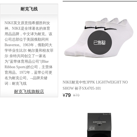
耐克飞线
NIKE英文原意指希腊胜利女
神。NIKE是全球著名的体育
用品品牌，中文译为耐克。该
公司总部位于美国俄勒冈州
Beaverton。1963年，俄勒冈大
学毕业生比尔·鲍尔曼和校友菲
尔·奈特共同创立了一家名
为"蓝带体育用品公司"(Blue
Ribbon Sports)的公司，主营体
育用品。1972年，蓝带公司更
名为耐克公司。--品牌关键
NIKE耐克中性3PPK LIGHTWEIGHT NO
词：耐克飞线
SHOW 袜子SX4705-101
耐克飞线旗舰店
79
¥
¥79