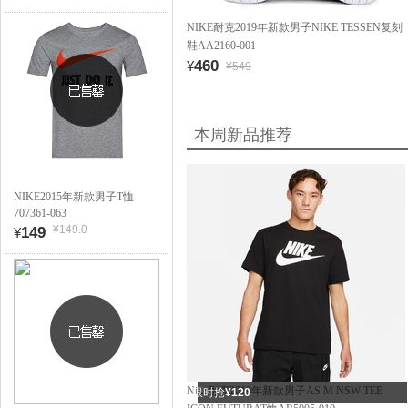
NIKE耐克2019年新款男子NIKE TESSEN复刻
鞋AA2160-001
460
¥
¥549
本周新品推荐
NIKE2015年新款男子T恤
707361-063
¥149.0
149
¥
Nike耐克2019年新款男子AS M NSW TEE
限时抢
¥120