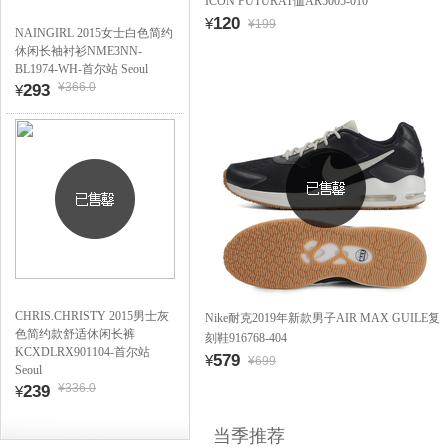
ICON FUTURAT恤AR5005-010
120
¥
¥199
NAINGIRL 2015女士白色简约
休闲长袖衬衫NME3NN-
BL1974-WH-首尔站 Seoul
¥366.0
293
¥
CHRIS.CHRISTY 2015男士灰
Nike耐克2019年新款男子AIR MAX GUILE复
色简约款舒适休闲长裤
刻鞋916768-404
KCXDLRX901104-首尔站
579
¥
¥699
Seoul
¥336.0
239
¥
当季推荐