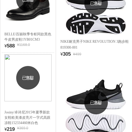
BELLE/百丽秋季专柜同款黑色
牛皮男皮鞋1YB01CM3
NIKE耐克男子NIKE REVOLUTION 3跑步鞋
¥1168.0
588
¥
819300-001
305
¥
¥499
Josiny/卓诗尼2015年夏季新款
女鞋欧美漆皮亮片一字式高跟
凉鞋152334460米白色
¥369.0
219
¥