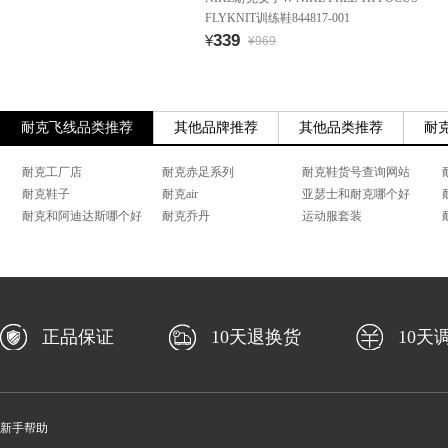
FLYKNIT训练鞋844817-001
339
¥
¥969
耐克飞线品类推荐
其他品牌推荐
其他品类推荐
耐
耐克工厂店
耐克赤足系列
耐克鞋货号查询网站
耐克鞋子
耐克air
亚瑟士和耐克哪个好
耐克和阿迪达斯哪个好
耐克乔丹
运动服套装
正品保证
10天退换货
10天
新手帮助