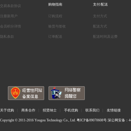
购物指南
支付/配送
交易条款协议
注册新用户
订购流程
支付方式
会员积分详情
验货与签收
配送方式
隐私条款
订单配送
配送时间及运费
关于优购
|
商务合作
|
招贤纳士
|
手机优购
|
联系我们
|
友情链接
Copyright © 2011-2016 Yougou Technology Co., Ltd.
粤ICP备09070608号
深公网安备：440