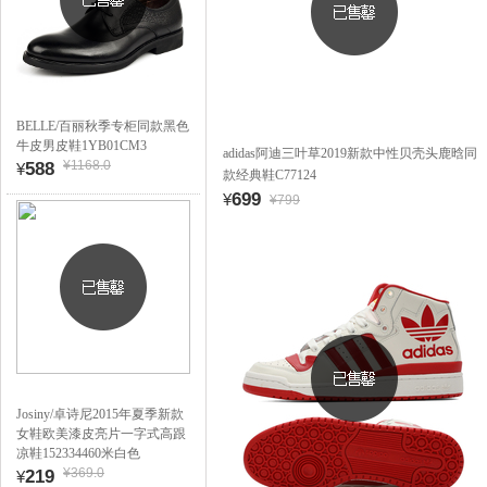
BELLE/百丽秋季专柜同款黑色
牛皮男皮鞋1YB01CM3
adidas阿迪三叶草2019新款中性贝壳头鹿晗同
¥1168.0
588
¥
款经典鞋C77124
699
¥
¥799
Josiny/卓诗尼2015年夏季新款
女鞋欧美漆皮亮片一字式高跟
凉鞋152334460米白色
¥369.0
219
¥