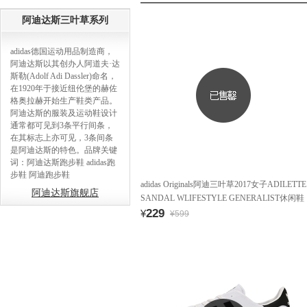
阿迪达斯三叶草系列
adidas德国运动用品制造商，
阿迪达斯以其创办人阿道夫·达
斯勒(Adolf Adi Dassler)命名，
在1920年于接近纽伦堡的赫佐
格奥拉赫开始生产鞋类产品。
阿迪达斯的服装及运动鞋设计
通常都可见到3条平行间条，
在其标志上亦可见，3条间条
是阿迪达斯的特色。品牌关键
词：阿迪达斯跑步鞋 adidas跑
步鞋 阿迪跑步鞋
adidas Originals阿迪三叶草2017女子ADILETTE
阿迪达斯旗舰店
SANDAL WLIFESTYLE GENERALIST休闲鞋
BB5097
229
¥
¥599