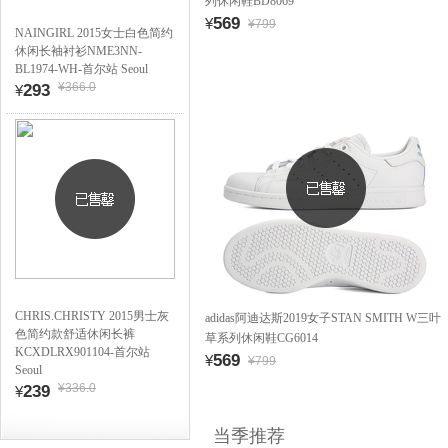
列休闲鞋BD8069
569
¥
¥799
NAINGIRL 2015女士白色简约
休闲长袖衬衫NME3NN-
BL1974-WH-首尔站 Seoul
¥366.0
293
¥
CHRIS.CHRISTY 2015男士灰
adidas阿迪达斯2019女子STAN SMITH W三叶
色简约款舒适休闲长裤
草系列休闲鞋CG6014
KCXDLRX901104-首尔站
569
¥
¥799
Seoul
¥336.0
239
¥
当季推荐