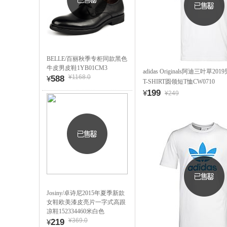
BELLE/百丽秋季专柜同款黑色
牛皮男皮鞋1YB01CM3
adidas Originals阿迪三叶草201
¥1168.0
588
¥
T-SHIRT圆领短T恤CW0710
199
¥
¥249
Josiny/卓诗尼2015年夏季新款
女鞋欧美漆皮亮片一字式高跟
凉鞋152334460米白色
¥369.0
219
¥