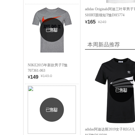
adidas Originals阿迪三叶草男子T
SHIRT圆领短T恤DH5774
165
¥
¥249
本周新品推荐
NIKE2015年新款男子T恤
707361-063
¥149.0
149
¥
adidas阿迪达斯2019女子REGU