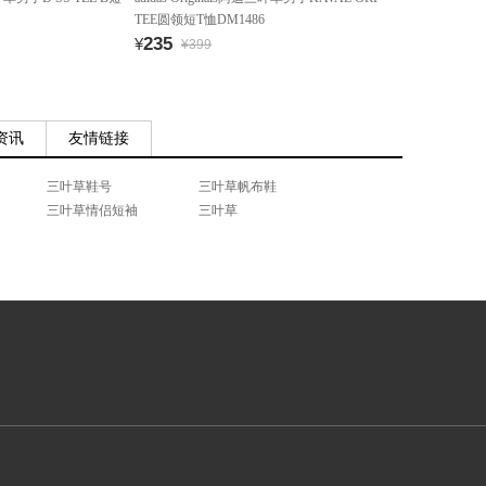
TEE圆领短T恤DM1486
235
¥
¥399
资讯
友情链接
三叶草鞋号
三叶草帆布鞋
三叶草情侣短袖
三叶草