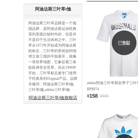
阿迪达斯三叶草t恤
阿迪达斯三叶草品牌是一个德
国品牌，是阿迪达斯运动经典
系列里面比较时尚的，但是并
不是归于生活休闲之中。三叶
草从1972年开始成为阿迪达斯
的标志，三叶草的形状如同地
球立体三维的平面展开，很像
一张世界地图，它象征着三条
纹延伸至全世界。但从1996年
开始，三叶草标志被专门使用
于经典系列Original产品。品牌
adidas阿迪三叶草新款男子三
关键词：阿迪达斯三叶草t恤,
BP8974
三叶草t恤,adidas三叶草t恤
158
¥
¥599
阿迪达斯三叶草t恤旗舰店