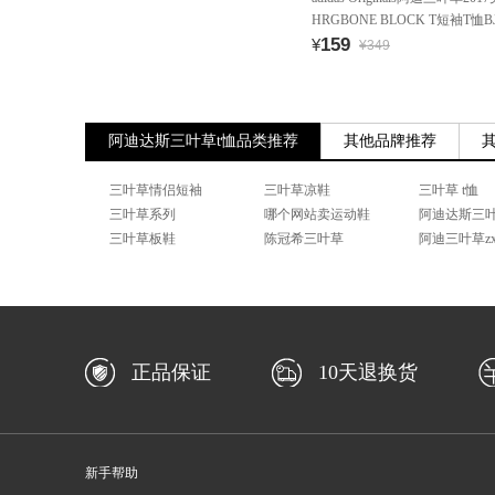
HRGBONE BLOCK T短袖T恤BJ
159
¥
¥349
阿迪达斯三叶草t恤品类推荐
其他品牌推荐
三叶草情侣短袖
三叶草凉鞋
三叶草 t恤
三叶草系列
哪个网站卖运动鞋
阿迪达斯三叶
三叶草板鞋
陈冠希三叶草
阿迪三叶草zx
正品保证
10天退换货
新手帮助