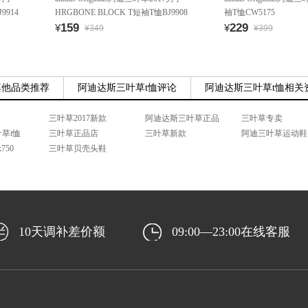
9914
HRGBONE BLOCK T短袖T恤BJ9908
袖T恤CW5175
159
229
¥
¥
¥349
¥399
其他品类推荐
阿迪达斯三叶草t恤评论
阿迪达斯三叶草t恤相关
三叶草2017新款
阿迪达斯三叶草正品
三叶草专卖
草t恤
三叶草正品店
三叶草新款
阿迪三叶草运动鞋
750
三叶草贝壳头鞋
10天调补差价额
09:00—23:00在线客服