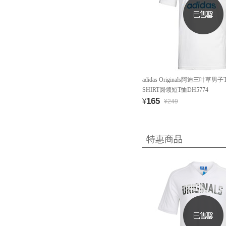
adidas Originals阿迪三叶草男子T
SHIRT圆领短T恤DH5774
165
¥
¥249
特惠商品