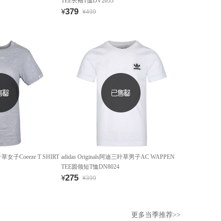
TEE长袖T恤DV2055
379
¥
¥499
三叶草女子Coeeze T SHIRT
adidas Originals阿迪三叶草男子AC WAPPEN
TEE圆领短T恤DN8024
275
¥
¥399
更多当季推荐>>