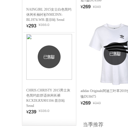
短T恤DU9599
269
¥
¥349
NAINGIRL 2015女士白色简约
休闲长袖衬衫NME3NN-
BL1974-WH-首尔站 Seoul
¥366.0
293
¥
CHRIS.CHRISTY 2015男士灰
adidas Originals阿迪三叶草20
色简约款舒适休闲长裤
恤DU8475
KCXDLRX901104-首尔站
269
¥
¥349
Seoul
¥336.0
239
¥
当季推荐