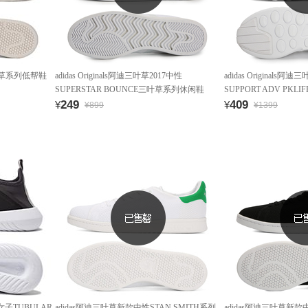
叶草系列低帮鞋
adidas Originals阿迪三叶草2017中性
adidas Originals阿
SUPERSTAR BOUNCE三叶草系列休闲鞋
SUPPORT ADV PKLIF
S82236
249
休闲鞋BY9391
409
¥
¥
¥899
¥1399
新款女子TUBULAR
adidas阿迪三叶草新款中性STAN SMITH系列
adidas阿迪三叶草新款中