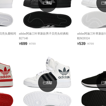
中性贝壳头鹿晗同
adidas阿迪三叶草新款男子贝壳头经典鞋
adidas阿迪三叶草新款S
B27140
鞋M20324
699
539
¥
¥
¥799
¥799