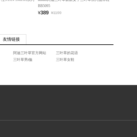
BB5095
389
¥
¥1199
友情链接
阿迪三叶草官方网站
三叶草的花语
三叶草男t恤
三叶草女鞋