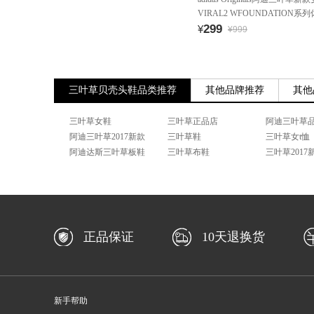
VIRAL2 WFOUNDATION系列
299
¥
¥999
三叶草贝壳头鞋品类推荐
其他品牌推荐
其他
三叶草女鞋
三叶草正品店
阿迪三叶草
阿迪三叶草2017新款
三叶草鞋
三叶草女t恤
阿迪达斯三叶草板鞋
三叶草布鞋
三叶草2017
正品保证
10天退换货
新手帮助