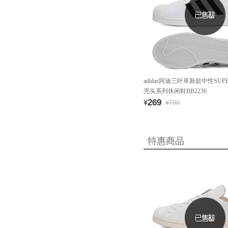
adidas阿迪三叶草新款中性SUP
壳头系列休闲鞋BB2236
269
¥
¥799
特惠商品