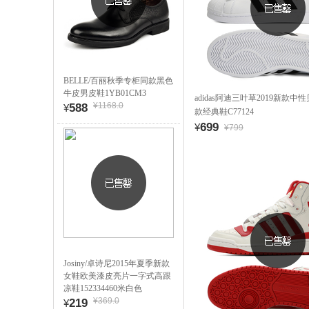
BELLE/百丽秋季专柜同款黑色
牛皮男皮鞋1YB01CM3
adidas阿迪三叶草2019新款
¥1168.0
588
¥
款经典鞋C77124
699
¥
¥799
Josiny/卓诗尼2015年夏季新款
女鞋欧美漆皮亮片一字式高跟
凉鞋152334460米白色
¥369.0
219
¥