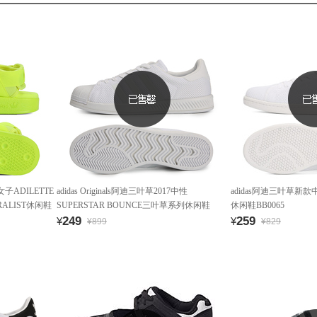
7女子ADILETTE
adidas Originals阿迪三叶草2017中性
adidas阿迪三叶草新款中
ERALIST休闲鞋
SUPERSTAR BOUNCE三叶草系列休闲鞋
休闲鞋BB0065
S82236
249
259
¥
¥
¥899
¥829