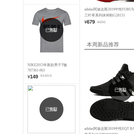
adidas阿迪达斯2019中性FORUM
三叶草系列休闲鞋G28153
679
¥
¥899
本周新品推荐
NIKE2015年新款男子T恤
707361-063
¥149.0
149
¥
adidas阿迪达斯2019中性EQT 