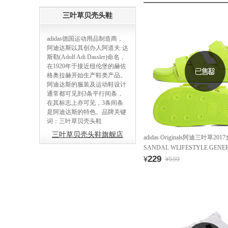
三叶草贝壳头鞋
adidas德国运动用品制造商，
阿迪达斯以其创办人阿道夫·达
斯勒(Adolf Adi Dassler)命名，
在1920年于接近纽伦堡的赫佐
格奥拉赫开始生产鞋类产品。
阿迪达斯的服装及运动鞋设计
通常都可见到3条平行间条，
在其标志上亦可见，3条间条
是阿迪达斯的特色。品牌关键
词：三叶草贝壳头鞋
三叶草贝壳头鞋旗舰店
adidas Originals阿迪三叶草201
SANDAL WLIFESTYLE GEN
BB5097
229
¥
¥599