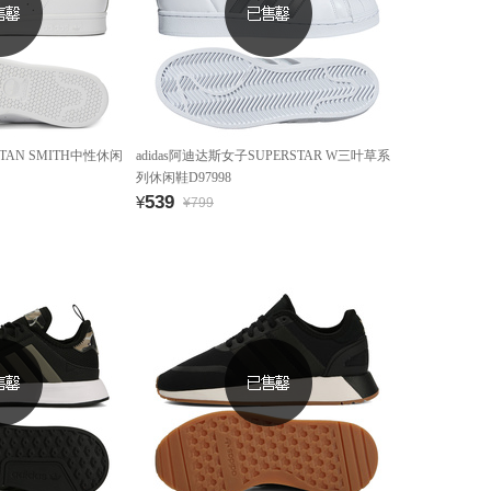
TAN SMITH中性休闲
adidas阿迪达斯女子SUPERSTAR W三叶草系
列休闲鞋D97998
539
¥
¥799