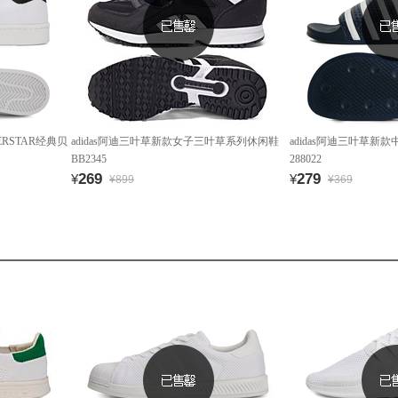
ERSTAR经典贝
adidas阿迪三叶草新款女子三叶草系列休闲鞋
adidas阿迪三叶草新
BB2345
288022
269
279
¥
¥
¥899
¥369