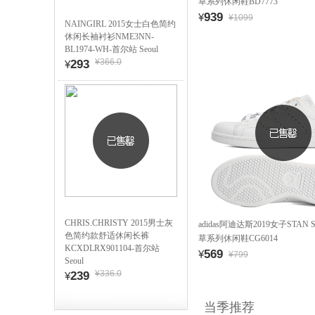
草系列休闲鞋BD7773
939
¥
¥1099
NAINGIRL 2015女士白色简约
休闲长袖衬衫NME3NN-
BL1974-WH-首尔站 Seoul
¥366.0
293
¥
CHRIS.CHRISTY 2015男士灰
adidas阿迪达斯2019女子STAN 
色简约款舒适休闲长裤
草系列休闲鞋CG6014
KCXDLRX901104-首尔站
569
¥
¥799
Seoul
¥336.0
239
¥
当季推荐