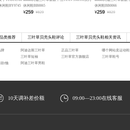
休闲鞋BY9745
休闲鞋BB0065
休闲鞋BB0066
259
259
¥
¥
¥829
¥829
品类推荐
三叶草贝壳头鞋评论
三叶草贝壳头鞋相关资讯
品牌
阿迪达斯三叶草
正品三叶草
哪个网站卖运动鞋
三叶草短袖
三叶草官方旗舰店
三叶草鞋号
新款t恤
阿迪三叶草男鞋
10天调补差价额
09:00—23:00在线客服