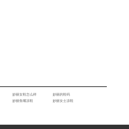
妙丽女鞋怎么样
妙丽的鞋码
妙丽鱼嘴凉鞋
妙丽女士凉鞋