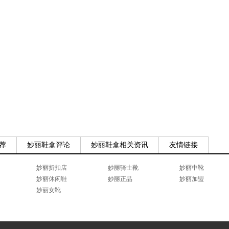
荐
妙丽鞋盒评论
妙丽鞋盒相关资讯
友情链接
妙丽折扣店
妙丽骑士靴
妙丽中靴
妙丽休闲鞋
妙丽正品
妙丽加盟
妙丽女靴