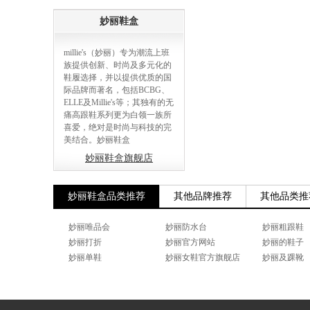
妙丽鞋盒
millie's（妙丽）专为潮流上班
族提供创新、时尚及多元化的
鞋履选择，并以提供优质的国
际品牌而著名，包括BCBG、
ELLE及Millie's等；其独有的无
痛高跟鞋系列更为白领一族所
喜爱，绝对是时尚与科技的完
美结合。妙丽鞋盒
妙丽鞋盒旗舰店
妙丽鞋盒品类推荐
其他品牌推荐
其他品类推
妙丽唯品会
妙丽防水台
妙丽粗跟鞋
妙丽打折
妙丽官方网站
妙丽的鞋子
妙丽单鞋
妙丽女鞋官方旗舰店
妙丽及踝靴