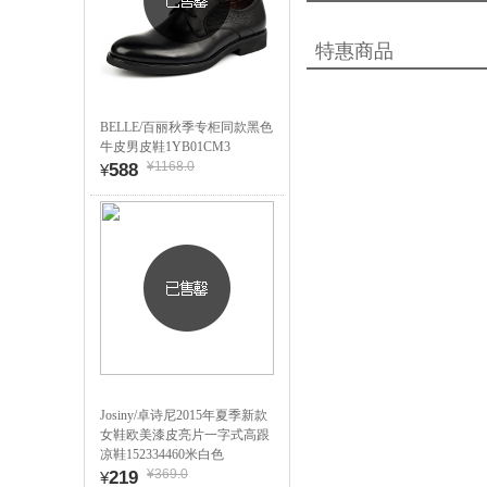
特惠商品
BELLE/百丽秋季专柜同款黑色
牛皮男皮鞋1YB01CM3
¥1168.0
588
¥
Josiny/卓诗尼2015年夏季新款
女鞋欧美漆皮亮片一字式高跟
凉鞋152334460米白色
¥369.0
219
¥