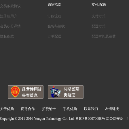
购物指南
支付/配送
交易条款协议
注册新用户
订购流程
支付方式
会员积分详情
验货与签收
配送方式
隐私条款
订单配送
配送时间及运费
关于优购
|
商务合作
|
招贤纳士
|
手机优购
|
联系我们
|
友情链接
Copyright © 2011-2016 Yougou Technology Co., Ltd.
粤ICP备09070608号
深公网安备：440