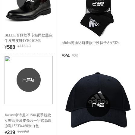
BELLE/百丽秋季专柜同款黑色
牛皮男皮鞋1YB01CM3
adidas阿迪达斯新款中性袜子AA2324
¥1168.0
588
¥
24
¥
¥29
Josiny/卓诗尼2015年夏季新款
女鞋欧美漆皮亮片一字式高跟
凉鞋152334460米白色
¥369.0
219
¥