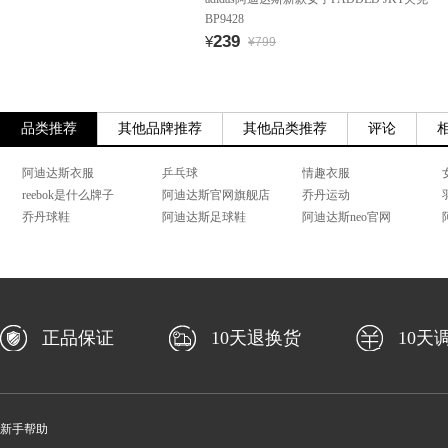
BP9428
239
¥
¥799
品类推荐
其他品牌推荐
其他品类推荐
评论
阿迪达斯衣服
乒乓球
情趣衣服
reebok是什么牌子
阿迪达斯官网旗舰店
乔丹运动
乔丹球鞋
阿迪达斯足球鞋
阿迪达斯neo官网
正品保证
10天退换货
10天
新手帮助