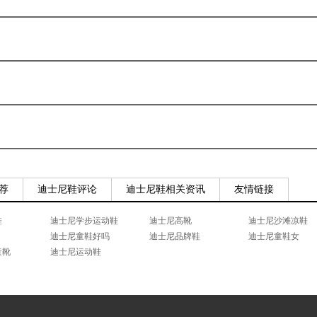
荐
迪士尼鞋评论
迪士尼鞋相关资讯
友情链接
鞋
迪士尼学步运动鞋
迪士尼高靴
迪士尼沙滩凉鞋
迪士尼童鞋好吗
迪士尼品牌鞋
迪士尼童鞋女
童靴
迪士尼运动鞋