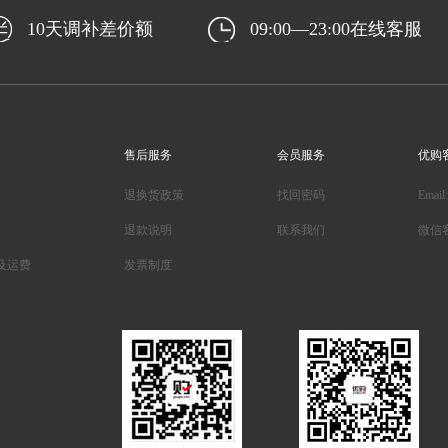
10天调补差价额
09:00—23:00在线客服
售后服务
会员服务
优购
退换货政策
找回密码
Email
退款说明
联系我们
微信
及运费
发票制度