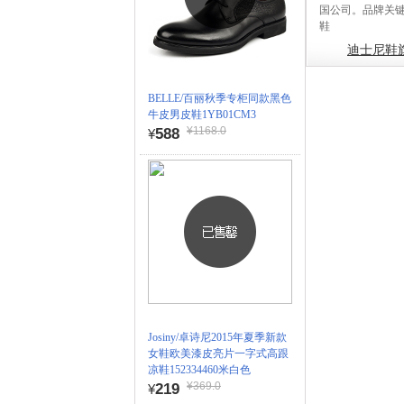
国公司。品牌关
鞋
迪士尼鞋
BELLE/百丽秋季专柜同款黑色
牛皮男皮鞋1YB01CM3
¥1168.0
588
¥
Josiny/卓诗尼2015年夏季新款
女鞋欧美漆皮亮片一字式高跟
凉鞋152334460米白色
¥369.0
219
¥