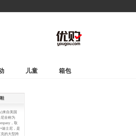
动
儿童
箱包
鞋
ey)来自美国
士尼全称为
 Company，取
•迪士尼，是
班克的大型跨