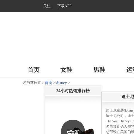
关注
下载APP
首页
女鞋
男鞋
运
您当前位置：
首页
>
disney
>
24小时热销排行榜
迪士尼
迪士尼童装(Disn
迪士尼公司，迪
The Walt Disney
名自其创始人华特
总部设在美国伯