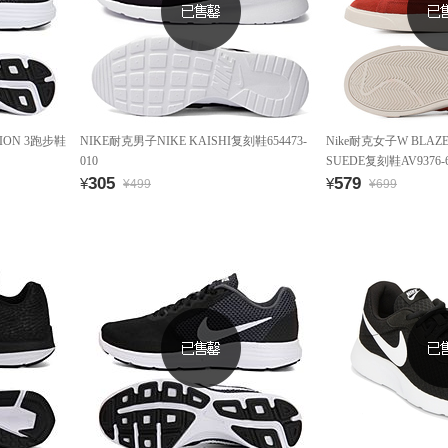
ION 3跑步鞋
NIKE耐克男子NIKE KAISHI复刻鞋654473-
Nike耐克女子W BLAZE
010
SUEDE复刻鞋AV9376-6
305
579
¥
¥
¥499
¥699