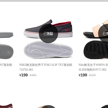
RINT复刻鞋
NIKE耐克新款男子TOKI SLIP TXT复刻鞋
Nike耐克女子WMNS BE
724762-061
SLIDE拖鞋819717-802
199
199
¥
¥
¥469
¥299