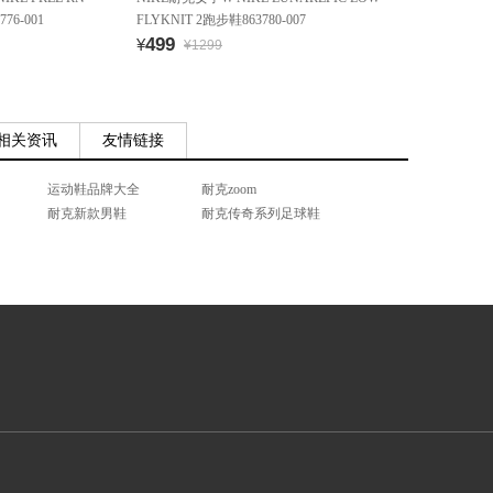
76-001
FLYKNIT 2跑步鞋863780-007
499
¥
¥1299
相关资讯
友情链接
运动鞋品牌大全
耐克zoom
耐克新款男鞋
耐克传奇系列足球鞋