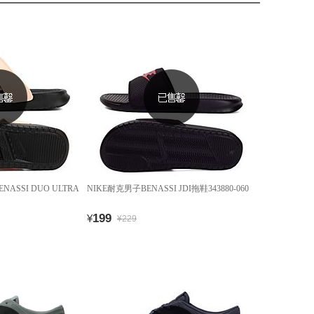
NASSI DUO ULTRA
NIKE耐克男子BENASSI JDI拖鞋343880-060
199
¥
¥229