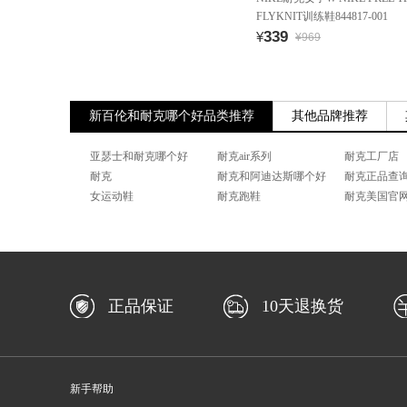
FLYKNIT训练鞋844817-001
339
¥
¥969
新百伦和耐克哪个好品类推荐
其他品牌推荐
亚瑟士和耐克哪个好
耐克air系列
耐克工厂店
耐克
耐克和阿迪达斯哪个好
耐克正品查
女运动鞋
耐克跑鞋
耐克美国官
正品保证
10天退换货
新手帮助