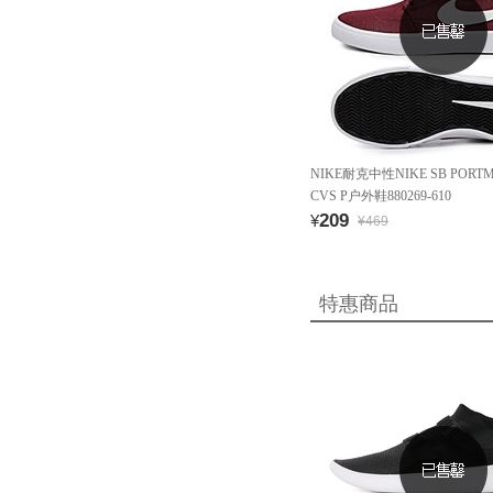
NIKE耐克中性NIKE SB PORTMO
CVS P户外鞋880269-610
209
¥
¥469
特惠商品