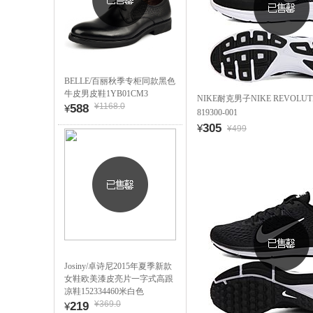
BELLE/百丽秋季专柜同款黑色
牛皮男皮鞋1YB01CM3
NIKE耐克男子NIKE REVOLUT
¥1168.0
588
¥
819300-001
305
¥
¥499
Josiny/卓诗尼2015年夏季新款
女鞋欧美漆皮亮片一字式高跟
凉鞋152334460米白色
¥369.0
219
¥