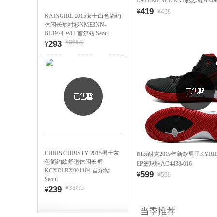
EXPERIENCE RN 8跑步鞋AJ590
419
¥
¥499
NAINGIRL 2015女士白色简约
休闲长袖衬衫NME3NN-
BL1974-WH-首尔站 Seoul
¥366.0
293
¥
CHRIS.CHRISTY 2015男士灰
Nike耐克2019年新款男子KYRIE 
色简约款舒适休闲长裤
EP篮球鞋AO4438-016
KCXDLRX901104-首尔站
599
¥
¥599
Seoul
¥336.0
239
¥
当季推荐