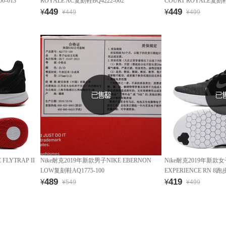
0-013
ROYALE AC复刻鞋BQ4222-002
COURT ROYALE复刻鞋7
449
449
¥
¥
¥449
¥499
FLYTRAP II
Nike耐克2019年新款男子NIKE EBERNON
Nike耐克2019年新款女子
LOW复刻鞋AQ1775-100
EXPERIENCE RN 8跑步
489
419
¥
¥
¥549
¥499