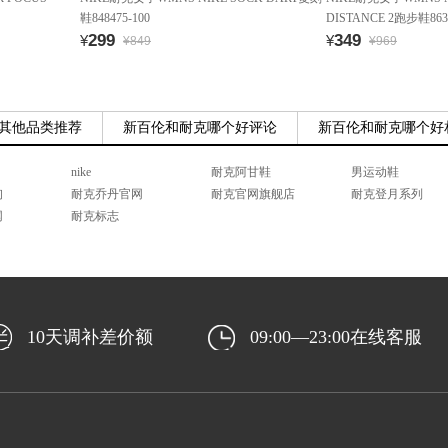
鞋848475-100
DISTANCE 2跑步鞋8637
299
349
¥
¥
¥849
¥969
其他品类推荐
新百伦和耐克哪个好评论
新百伦和耐克哪个好
nike
耐克阿甘鞋
男运动鞋
询
耐克乔丹官网
耐克官网旗舰店
耐克登月系列
网
耐克标志
10天调补差价额
09:00—23:00在线客服