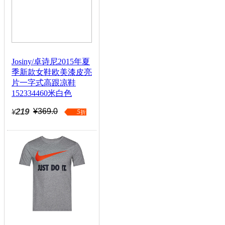
Josiny/卓诗尼2015年夏
季新款女鞋欧美漆皮亮
片一字式高跟凉鞋
152334460米白色
219
¥369.0
¥
5
折