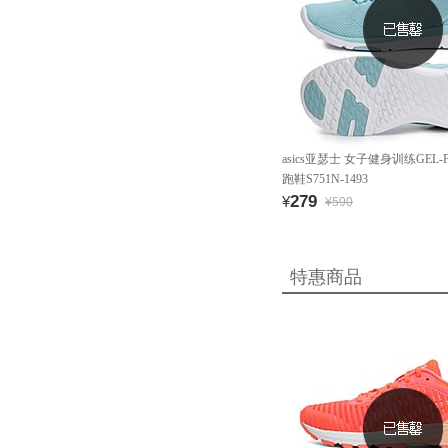
asics亚瑟士 女子健身训练GEL-FI
跑鞋S751N-1493
279
¥
¥590
特惠商品