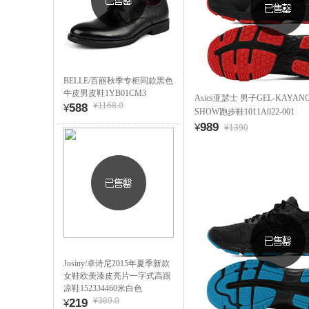
BELLE/百丽秋季专柜同款黑色
牛皮男皮鞋1YB01CM3
Asics亚瑟士 男子GEL-KAYANO 2
¥1168.0
588
¥
SHOW跑步鞋1011A022-001
989
¥
¥1390
Josiny/卓诗尼2015年夏季新款
女鞋欧美漆皮亮片一字式高跟
凉鞋152334460米白色
¥369.0
219
¥