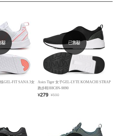
GEL-FIT SANA 3女
Asics Tiger 女子GEL-LYTE KOMACHI STRAP
跑步鞋H8C8N-9090
279
¥
¥590