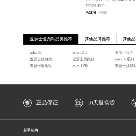
T829N-4390
409
¥
¥890
亚瑟士慢跑鞋品类推荐
其他品牌推荐
其他品
asics 33
asics c3 tf
亚瑟士官网
亚瑟士经典款
亚瑟士男跑鞋
asics 33系列
亚瑟士慢跑鞋
asics 1150
亚瑟士排球
正品保证
10天退换货
新手帮助