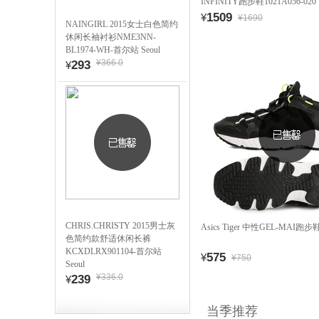
INFINITY跑步鞋1021A056-020
1509
¥
¥1690
NAINGIRL 2015女士白色简约
休闲长袖衬衫NME3NN-
BL1974-WH-首尔站 Seoul
¥366.0
293
¥
CHRIS.CHRISTY 2015男士灰
Asics Tiger 中性GEL-MAI跑步鞋
色简约款舒适休闲长裤
KCXDLRX901104-首尔站
575
¥
¥750
Seoul
¥336.0
239
¥
当季推荐