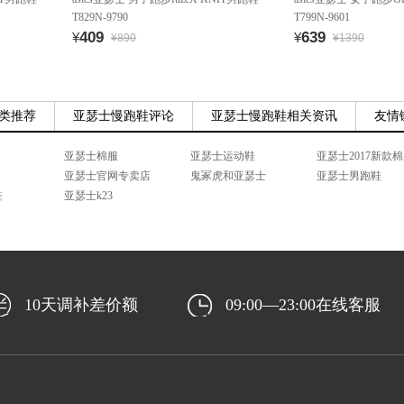
T829N-9790
T799N-9601
409
639
¥
¥
¥890
¥1390
类推荐
亚瑟士慢跑鞋评论
亚瑟士慢跑鞋相关资讯
友情
亚瑟士棉服
亚瑟士运动鞋
亚瑟士2017新款
亚瑟士官网专卖店
鬼冢虎和亚瑟士
亚瑟士男跑鞋
鞋
亚瑟士k23
10天调补差价额
09:00—23:00在线客服