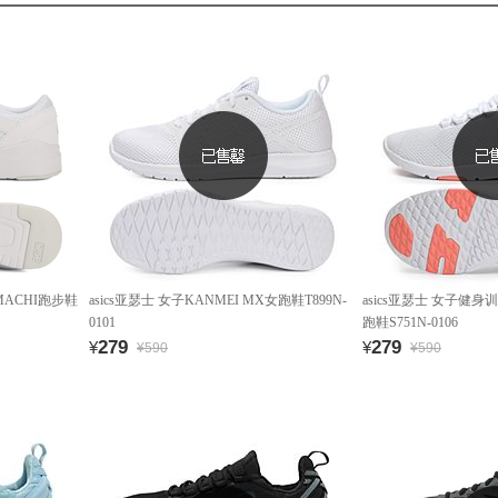
KOMACHI跑步鞋
asics亚瑟士 女子KANMEI MX女跑鞋T899N-
asics亚瑟士 女子健身训练
0101
跑鞋S751N-0106
279
279
¥
¥
¥590
¥590