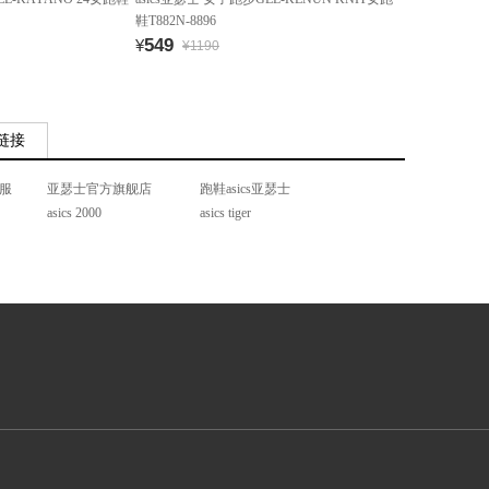
鞋T882N-8896
549
¥
¥1190
链接
棉服
亚瑟士官方旗舰店
跑鞋asics亚瑟士
asics 2000
asics tiger