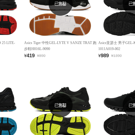
5 LITE-
Asics Tiger 中性GEL-LYTE V SANZE TRAT 跑
Asics亚瑟士 男子GEL
步鞋H816L-9090
1011A019-002
419
989
¥
¥
¥890
¥1390