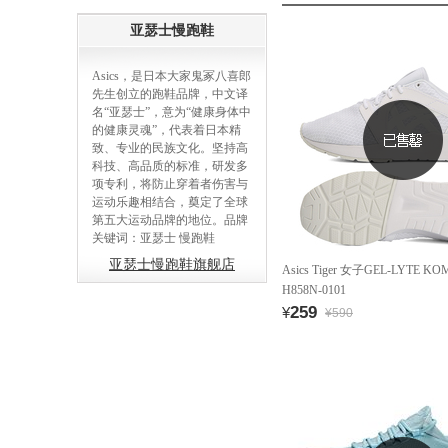
亚瑟士慢跑鞋
Asics，是日本大家鬼冢八喜郎
先生创立的跑鞋品牌，中文译
名“亚瑟士”，意为“健康身体中
的健康灵魂”，代表着日本精
致、专业的民族文化。坚持高
科技、高品质的标准，研发多
项专利，将防止穿着者伤害与
运动乐趣相结合，奠定了全球
第五大运动品牌的地位。品牌
关键词：亚瑟士 慢跑鞋
亚瑟士慢跑鞋旗舰店
Asics Tiger 女子GEL-LYTE 
H858N-0101
259
¥
¥590