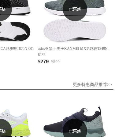
ICA跑步鞋T875N-001
asics亚瑟士 男子KANMEI MX男跑鞋T849N-
8282
279
¥
¥590
更多特惠商品推荐>>