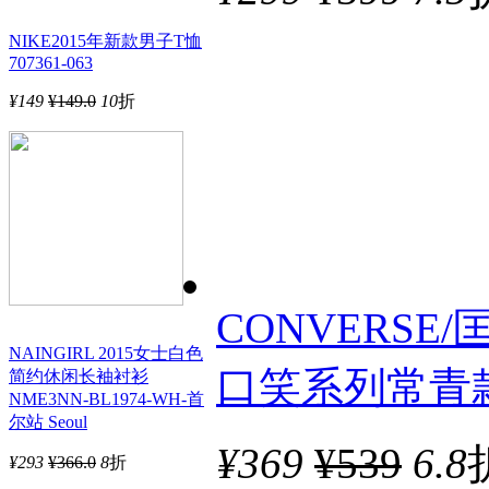
NIKE2015年新款男子T恤
707361-063
¥
149
¥149.0
10
折
CONVERSE/匡
NAINGIRL 2015女士白色
口笑系列常青款
简约休闲长袖衬衫
NME3NN-BL1974-WH-首
尔站 Seoul
¥
369
¥539
6.8
¥
293
¥366.0
8
折