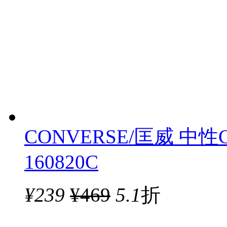
CONVERSE/匡威 中性C
160820C
¥
239
¥469
5.1
折