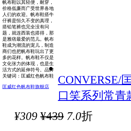
帆布鞋以其轻便，耐穿，
价格低廉而广受世界各地
人们的欢迎。帆布鞋搭牛
仔裤是恒久不变的真理，
搭铅笔裤也完全没有问
题，就连西装也搭得，那
是雅痞最爱的范儿。帆布
鞋成为潮流的宠儿，制造
商们也把帆布鞋玩出了更
多的花样。帆布鞋不仅是
文化张力的体现，也是生
活方式的延伸符号。品牌
关键词：匡威红色帆布鞋
CONVERSE/匡
匡威红色帆布鞋旗舰店
口笑系列常青款
¥
309
¥439
7.0
折