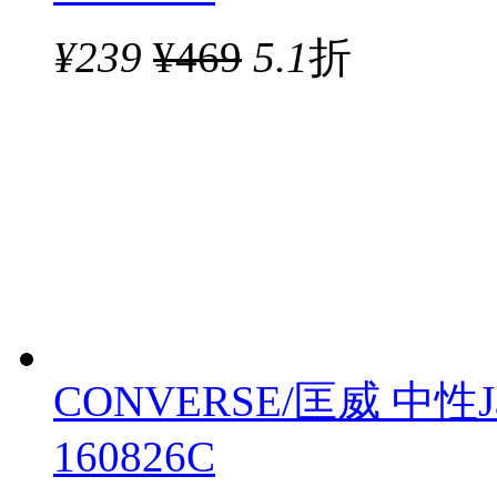
¥
239
¥469
5.1
折
CONVERSE/匡威 中性Ja
160826C