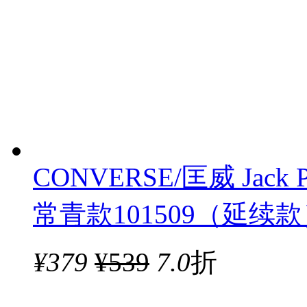
CONVERSE/匡威 Jac
常青款101509（延续
¥
379
¥539
7.0
折