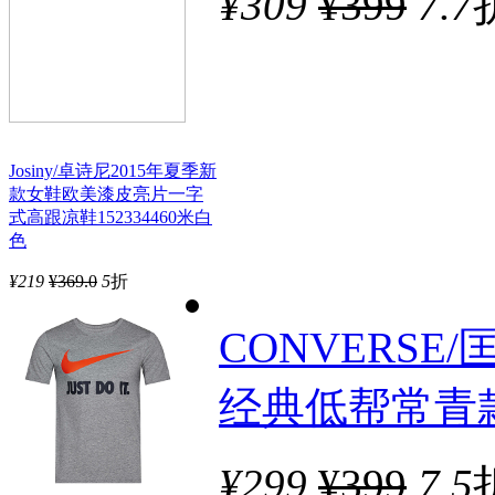
¥
309
¥399
7.7
Josiny/卓诗尼2015年夏季新
款女鞋欧美漆皮亮片一字
式高跟凉鞋152334460米白
色
¥
219
¥369.0
5
折
CONVERSE/匡
经典低帮常青款
¥
299
¥399
7.5