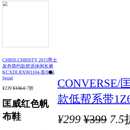
CHRIS.CHRISTY 2015男士
灰色简约款舒适休闲长裤
KCXDLRX901104-首尔站
Seoul
CONVERSE/匡
¥
239
¥336.0
7
折
款低帮系带1Z
匡威红色帆
布鞋
¥
299
¥399
7.5