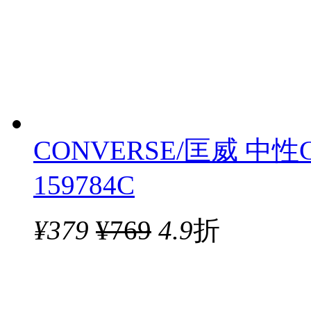
CONVERSE/匡威 中性
159784C
¥
379
¥769
4.9
折