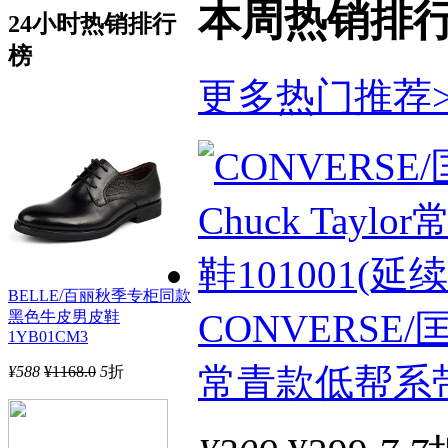
本周热销排
24小时热销排行
榜
更多热门推荐>
BELLE/百丽秋季专柜同款
CONVERSE/匡
黑色牛皮男皮鞋
1YB01CM3
常青款低帮系带硫
¥
588
¥1168.0
5
折