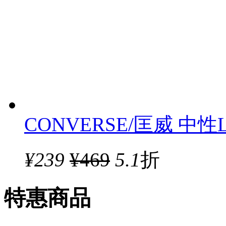
CONVERSE/匡威 中性Li
¥
239
¥469
5.1
折
特惠商品