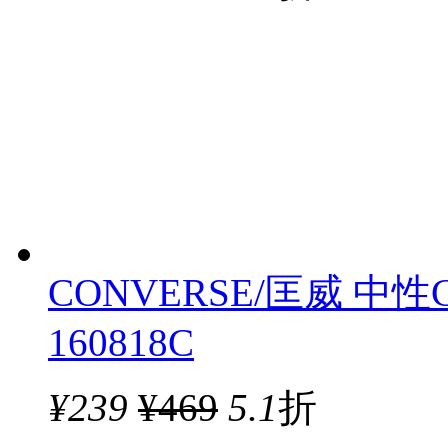
CONVERSE/匡威 中性C
160818C
¥
239
¥469
5.1
折