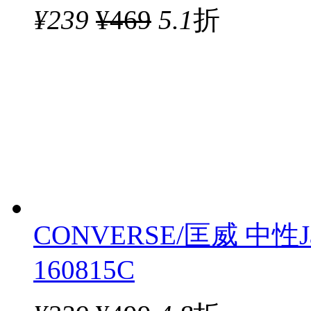
¥
239
¥469
5.1
折
CONVERSE/匡威 中性Ja
160815C