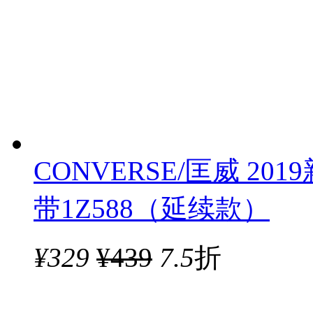
CONVERSE/匡威 2019
带1Z588（延续款）
¥
329
¥439
7.5
折