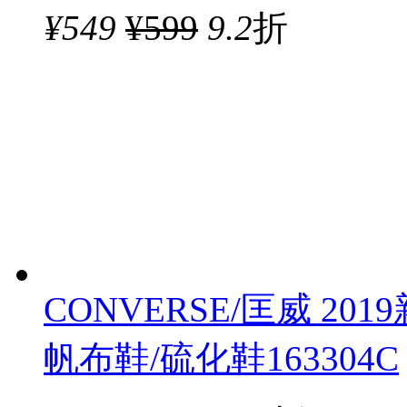
¥
549
¥599
9.2
折
CONVERSE/匡威 2019新款
帆布鞋/硫化鞋163304C