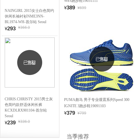
Wn's跑步鞋19051111
389
¥
¥699
NAINGIRL 2015女士白色简约
休闲长袖衬衫NME3NN-
BL1974-WH-首尔站 Seoul
¥366.0
293
¥
CHRIS.CHRISTY 2015男士灰
PUMA彪马 男子专业缓震系列Speed 300
色简约款舒适休闲长裤
IGNITE 3跑步鞋19091103
KCXDLRX901104-首尔站
379
¥
¥799
Seoul
¥336.0
239
¥
当季推荐