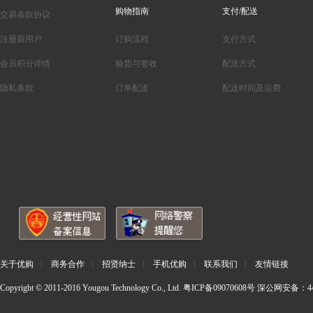
购物指南
支付/配送
交易条款协议
注册新用户
订购流程
支付方式
会员积分详情
验货与签收
配送方式
隐私条款
订单配送
配送时间及运费
关于优购
|
商务合作
|
招贤纳士
|
手机优购
|
联系我们
|
友情链接
Copyright © 2011-2016 Yougou Technology Co., Ltd.
粤ICP备09070608号
深公网安备：440