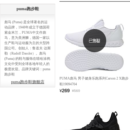
puma跑步鞋
彪马 (Puma) 是全球著名的运
动品牌，1948年成立于德国荷
索金米兰，PUMA中文作彪
马，意为美洲狮，德国一家以
生产鞋与运动服为主的大型跨
国公司。创始人：鲁道夫·达斯
勒（Rudolf Dassler）。彪马
(Puma) 的鞋与服饰在嘻哈涂鸦
文化中受到全球各地年轻人的
极度欢迎。品牌关键词：puma
跑步鞋
PUMA彪马 男子健身乐跑系列Carson 2 X跑步
puma跑步鞋旗舰店
鞋19094704
269
¥
¥569