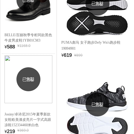
BELLE/百丽秋季专柜同款黑色
牛皮男皮鞋1YB01CM3
PUMA彪马 女子跑步Defy Wn's跑步鞋
¥1168.0
588
¥
19094901
619
¥
¥899
Josiny/卓诗尼2015年夏季新款
女鞋欧美漆皮亮片一字式高跟
凉鞋152334460米白色
¥369.0
219
¥