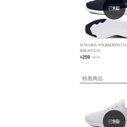
PUMA彪马 中性基础系列ST Train
闲鞋36374210
259
¥
¥579
特惠商品