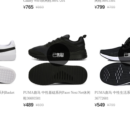
Galaxy Wn's休闲鞋36917201
闲鞋36915501
765
799
¥
¥
¥869
¥799
Basket
PUMA彪马 中性基础系列Pacer Next Net休闲
PUMA彪马 中性生活系列U
鞋36693501
36772601
489
549
¥
¥
¥699
¥799