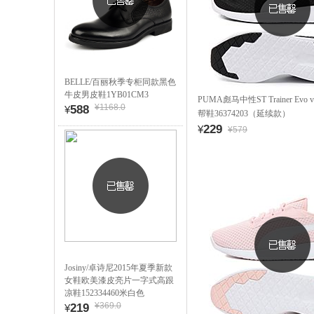
BELLE/百丽秋季专柜同款黑色
牛皮男皮鞋1YB01CM3
PUMA彪马中性ST Trainer Ev
¥1168.0
588
¥
帮鞋36374203（延续款）
229
¥
¥579
Josiny/卓诗尼2015年夏季新款
女鞋欧美漆皮亮片一字式高跟
凉鞋152334460米白色
¥369.0
219
¥