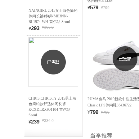
休闲鞋36915504
579
¥
¥799
NAINGIRL 2015女士白色简约
休闲长袖衬衫NME3NN-
BL1974-WH-首尔站 Seoul
¥366.0
293
¥
CHRIS.CHRISTY 2015男士灰
PUMA彪马 2019新款中性生活系列
色简约款舒适休闲长裤
Classic LFS休闲鞋35436722
KCXDLRX901104-首尔站
799
¥
¥799
Seoul
¥336.0
239
¥
当季推荐