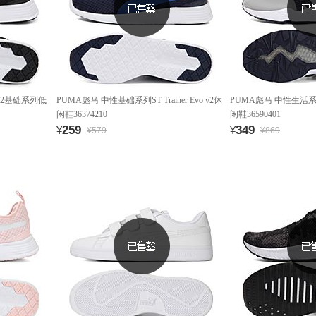
o v2基础系列低
PUMA彪马 中性基础系列ST Trainer Evo v2休
PUMA彪马 中性生活系列Bla
闲鞋36374210
闲鞋36590401
259
349
¥
¥
¥579
¥869