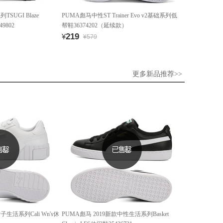
SUGI Blaze
PUMA彪马中性ST Trainer Evo v2基础系列低
49802
帮鞋36374202（延续款）
219
¥
¥579
更多新品推荐>>
子生活系列Cali Wn's休
PUMA彪马 2019新款中性生活系列Basket