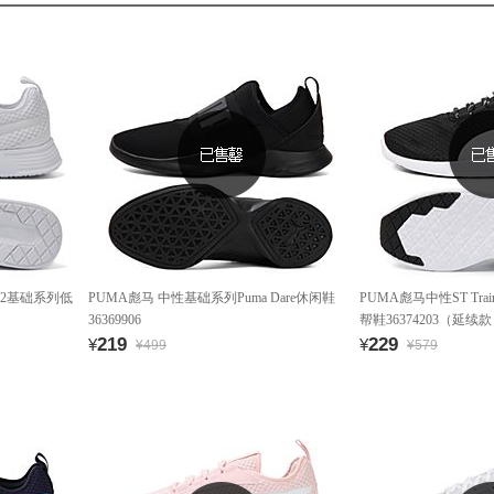
o v2基础系列低
PUMA彪马 中性基础系列Puma Dare休闲鞋
PUMA彪马中性ST Trai
36369906
帮鞋36374203（延续
219
229
¥
¥
¥499
¥579