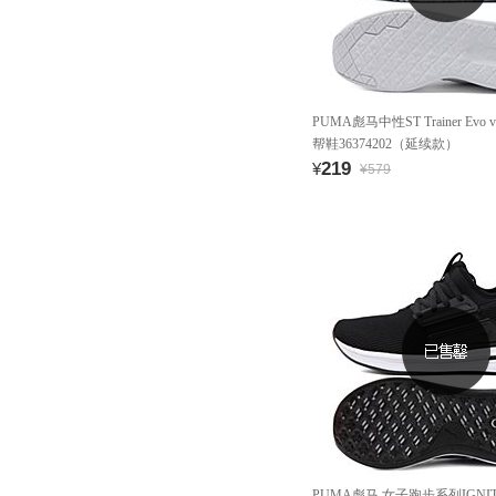
PUMA彪马中性ST Trainer Ev
帮鞋36374202（延续款）
219
¥
¥579
PUMA彪马 女子跑步系列IGNITE Li