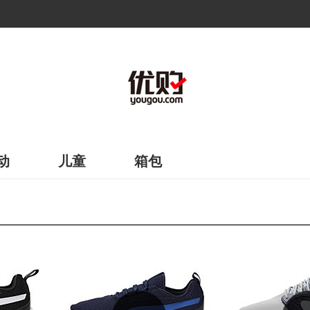
动
儿童
箱包