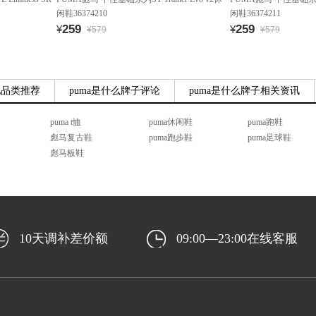
闲鞋36374210
闲鞋36374211
259
259
¥
¥
¥579
¥579
他品类推荐
puma是什么牌子评论
puma是什么牌子相关资讯
puma t恤
puma休闲鞋
puma跑鞋
彪马复古鞋
puma跑步鞋
puma足球鞋
彪马板鞋
10天调补差价额
09:00—23:00在线客服