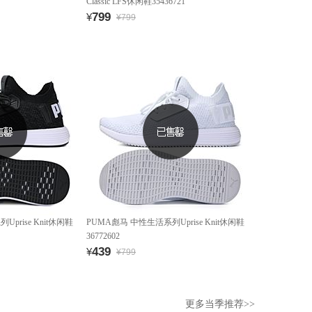
Classic LFS休闲鞋35436721
799
¥
¥799
prise Knit休闲鞋
PUMA彪马 中性生活系列Uprise Knit休闲鞋
36772602
439
¥
¥799
更多当季推荐>>