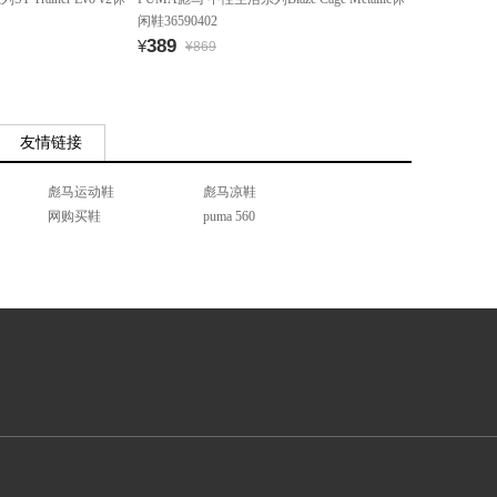
闲鞋36590402
389
¥
¥869
友情链接
彪马运动鞋
彪马凉鞋
网购买鞋
puma 560