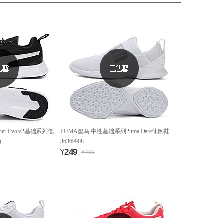
ner Evo v2基础系列低
PUMA彪马 中性基础系列Puma Dare休闲鞋
款）
36369908
249
¥
¥499