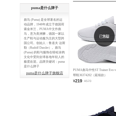
puma是什么牌子
彪马 (Puma) 是全球著名的运
动品牌，1948年成立于德国荷
索金米兰，PUMA中文作彪
马，意为美洲狮，德国一家以
生产鞋与运动服为主的大型跨
国公司。创始人：鲁道夫·达斯
勒（Rudolf Dassler）。彪马
(Puma) 的鞋与服饰在嘻哈涂鸦
文化中受到全球各地年轻人的
极度欢迎。品牌关键词：puma
是什么牌子
PUMA彪马中性ST Trainer Ev
puma是什么牌子旗舰店
帮鞋36374202（延续款）
219
¥
¥579