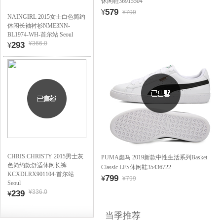
休闲鞋36915504
579
¥
¥799
NAINGIRL 2015女士白色简约
休闲长袖衬衫NME3NN-
BL1974-WH-首尔站 Seoul
¥366.0
293
¥
CHRIS.CHRISTY 2015男士灰
PUMA彪马 2019新款中性生活系列Basket
色简约款舒适休闲长裤
Classic LFS休闲鞋35436722
KCXDLRX901104-首尔站
799
¥
¥799
Seoul
¥336.0
239
¥
当季推荐