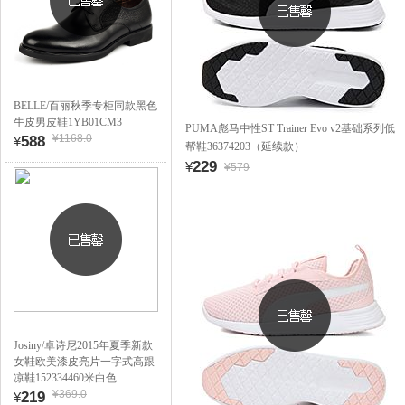
BELLE/百丽秋季专柜同款黑色
牛皮男皮鞋1YB01CM3
PUMA彪马中性ST Trainer Evo v2基础系列低
¥1168.0
588
¥
帮鞋36374203（延续款）
229
¥
¥579
Josiny/卓诗尼2015年夏季新款
女鞋欧美漆皮亮片一字式高跟
凉鞋152334460米白色
¥369.0
219
¥