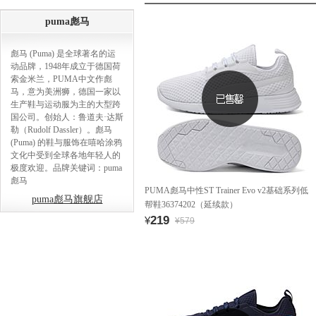
puma彪马
彪马 (Puma) 是全球著名的运
动品牌，1948年成立于德国荷
索金米兰，PUMA中文作彪
马，意为美洲狮，德国一家以
生产鞋与运动服为主的大型跨
国公司。创始人：鲁道夫·达斯
勒（Rudolf Dassler）。彪马
(Puma) 的鞋与服饰在嘻哈涂鸦
文化中受到全球各地年轻人的
极度欢迎。品牌关键词：puma
彪马
PUMA彪马中性ST Trainer Evo v2基础系列低
puma彪马旗舰店
帮鞋36374202（延续款）
219
¥
¥579