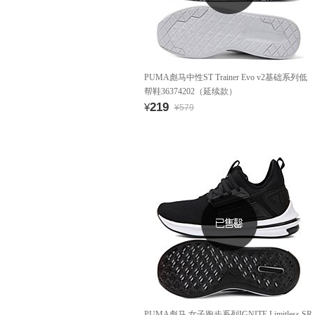
PUMA彪马中性ST Trainer Evo v2基础系列低
帮鞋36374202（延续款）
219
¥
¥579
PUMA彪马 女子跑步系列IGNITE Limitless SR