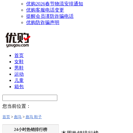
优购2026春节物流安排通知
优购客服电话变更
提醒会员谨防诈骗电话
优购防诈骗声明
首页
女鞋
男鞋
运动
儿童
箱包
您当前位置：
首页
>
彪马
>
彪马 鞋子
24小时热销排行榜