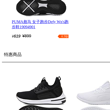
PUMA彪马 女子跑步Defy Wn's跑
步鞋19094901
619
¥899
¥
6.9
折
特惠商品