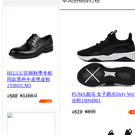
本周热销排行榜
BELLE/百丽秋季专柜
同款黑色牛皮男皮鞋
1YB01CM3
PUMA彪马 女子跑步Defy Wn'
588
¥1168.0
¥
步鞋19094901
5
折
619
¥899
¥
6