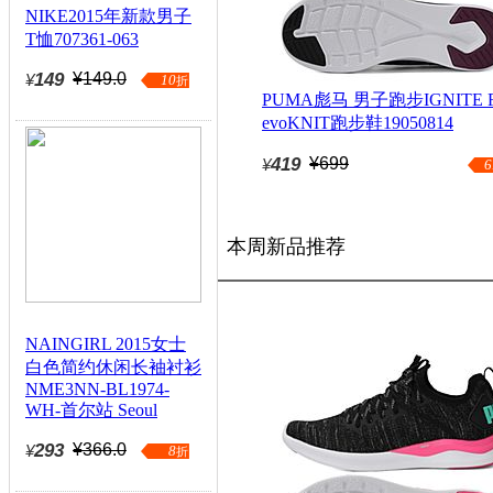
NIKE2015年新款男子
T恤707361-063
149
¥149.0
¥
10
折
PUMA彪马 男子跑步IGNITE Fl
evoKNIT跑步鞋19050814
419
¥699
¥
6
本周新品推荐
NAINGIRL 2015女士
白色简约休闲长袖衬衫
NME3NN-BL1974-
WH-首尔站 Seoul
293
¥366.0
¥
8
折