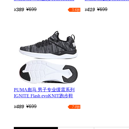
389
¥699
419
¥699
¥
¥
5.6
折
PUMA彪马 男子专业缓震系列
IGNITE Flash evoKNIT跑步鞋
19050802（延续款）
489
¥699
¥
7.0
折