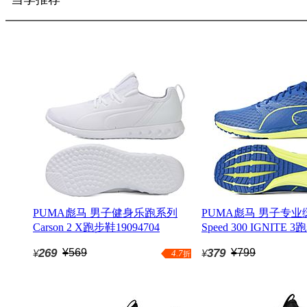
PUMA彪马 男子健身乐跑系列
PUMA彪马 男子专
Carson 2 X跑步鞋19094704
Speed 300 IGNITE 
19091103
269
¥569
379
¥799
¥
¥
4.7
折