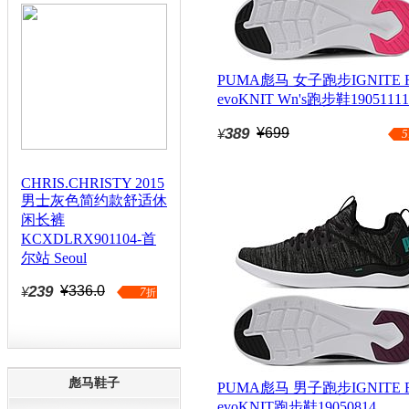
PUMA彪马 女子跑步IGNITE Fl
evoKNIT Wn's跑步鞋19051111
389
¥699
¥
5
CHRIS.CHRISTY 2015
男士灰色简约款舒适休
闲长裤
KCXDLRX901104-首
尔站 Seoul
239
¥336.0
¥
7
折
彪马鞋子
PUMA彪马 男子跑步IGNITE Fl
evoKNIT跑步鞋19050814