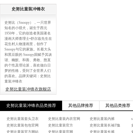
史努比童装冲锋衣
史努比（Snoopy），一只世界
知名的小猎犬，诞生于西元
1950年，它的创造者美国著名
漫画大师查理士•舒尔兹先生在
花生村人物漫画里，创作了
Snoopy与它的家族。长着大头
和黑豆眼的 Snoopy因赋予其诙
谐、幽默、和善、勇敢、憨直
的个性及理论派，喜欢做白日
梦的性格，受到了全世界人们
的喜欢。品牌关键词：史努比
童装冲锋衣
史努比童装冲锋衣旗舰店
史努比童装冲锋衣品类推荐
其他品牌推荐
其他品类推荐
史努比童装套头卫衣
史努比童装内衣官网
史努比童装内裤
史努比童装包包官网
史努比童装官方
史努比童装长袖T恤
史努比童装官方网站
史努比童装官网
史努比童装长裤