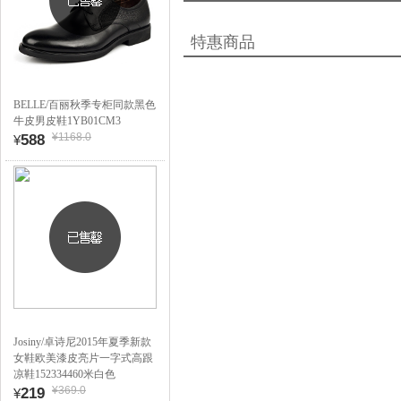
特惠商品
BELLE/百丽秋季专柜同款黑色
牛皮男皮鞋1YB01CM3
¥1168.0
588
¥
Josiny/卓诗尼2015年夏季新款
女鞋欧美漆皮亮片一字式高跟
凉鞋152334460米白色
¥369.0
219
¥