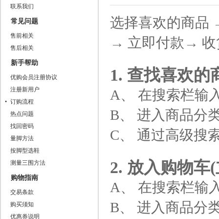
联系我们
选择喜欢的商品 →
常见问题
售前相关
→ 立即付款→ 
售后相关
新手帮助
1. 查找喜欢的
优购会员注册协议
注册新用户
A、 在搜索栏输
订购流程
B、 进入商品分
热点问题
找回密码
C、 通过高级搜
量脚方法
按脚型选鞋
2. 放入购物车
测量三围方法
购物指南
A、 在搜索栏输
交易条款
B、 进入商品分
购买须知
优惠券说明