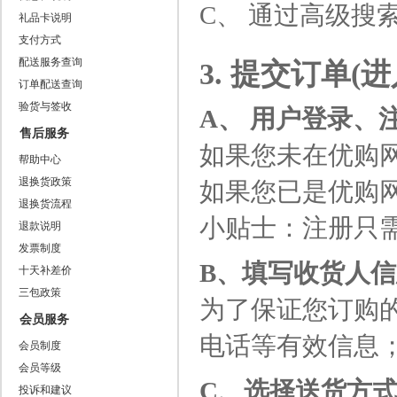
C、 通过高级搜
礼品卡说明
支付方式
配送服务查询
3. 提交订单(
订单配送查询
验货与签收
A、 用户登录、
售后服务
如果您未在优购网
帮助中心
退换货政策
如果您已是优购网
退换货流程
小贴士：注册只
退款说明
发票制度
B、填写收货人
十天补差价
三包政策
为了保证您订购
会员服务
电话等有效信息
会员制度
会员等级
C、选择送货方
投诉和建议