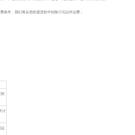
费条件，我们将从您的退货款中扣除15元以作运费；
置的
天计
回运