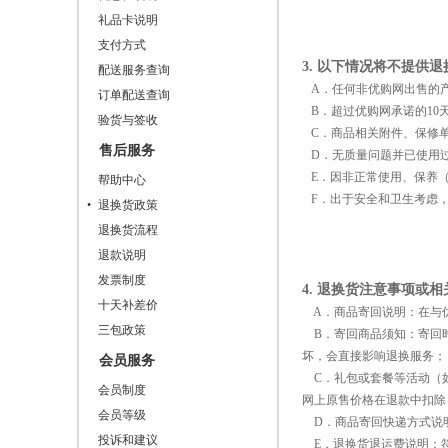
礼品卡说明
支付方式
3. 以下情况将不提供
配送服务查询
A．任何非优购网出售的
订单配送查询
B．超过优购网承诺的10
验货与签收
C．商品相关附件、保修单
售后服务
D．无质量问题并已使用过
E．因非正常使用、保养（
帮助中心
F．出于安全和卫生考虑，
退换货政策
退换货流程
退款说明
发票制度
4. 退换货注意事项或
十天补差价
A．商品寄回说明：在与优
三包政策
B．寄回商品须知：寄回时
坏，会直接影响退换服务；
会员服务
C．礼包或套餐等活动（如
会员制度
网上原售价格在退款中扣除
会员等级
D．商品寄回快递方式说明
投诉和建议
E．退换货退运费说明：符