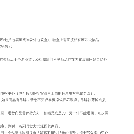
(包括包裹填充物及外包装盒)、鞋盒上有直接粘有胶带类物品；
销售)；
泳衣类商品不予退换货，经权威部门检测商品存在内在质量问题者除外；
购质检中心（也可按照退换货清单上面的信息填写完整寄回）。
 如果商品有吊牌，请您不要轻易剪掉或损坏吊牌，吊牌被剪掉或损
回；退货商品需保持完好，如赠品或是其中另一件不能退回，则按照
包裹、到付、货到付款方式返回的商品。
用一个包裹优购网只承担最高不超过15元的运费，超出部分将由客户