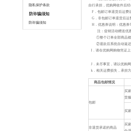
隐私保护条款
自行承担，优购网收件后经
F．包邮订单退货后运费说
防诈骗须知
G．非包邮订单退货后运费
防诈骗须知
H．优惠券说明：优惠券等
注：促销活动赠送优惠券
①整个订单全部商品都
②退款后系统自动返还原
I．请在优购网购物凭证上
J．未尽事宜，请以优购网
k．相关运费损失，承担
商品包邮情况
买
货
包邮
买
买家
非退货承诺的商品
合