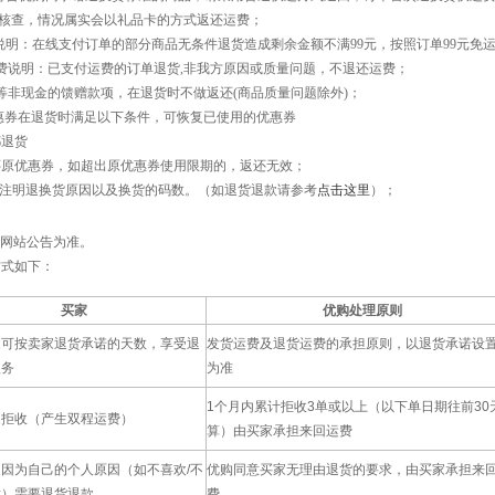
核查，情况属实会以礼品卡的方式返还运费；
明：在线支付订单的部分商品无条件退货造成剩余金额不满99元，按照订单99元免运
说明：已支付运费的订单退货,非我方原因或质量问题，不退还运费；
非现金的馈赠款项，在退货时不做返还(商品质量问题除外)；
在退货时满足以下条件，可恢复已使用的优惠券
退货
优惠券，如超出原优惠券使用限期的，返还无效；
注明退换货原因以及换货的码数。（如退货退款请参考
点击这里
）；
网站公告为准。
方式如下：
买家
优购处理原则
家可按卖家退货承诺的天数，享受退
发货运费及退货运费的承担原则，以退货承诺设
服务
为准
1个月内累计拒收3单或以上（以下单日期往前30
家拒收（产生双程运费）
算）由买家承担来回运费
因为自己的个人原因（如不喜欢/不
优购同意买家无理由退货的要求，由买家承担来
适）需要退货退款
费