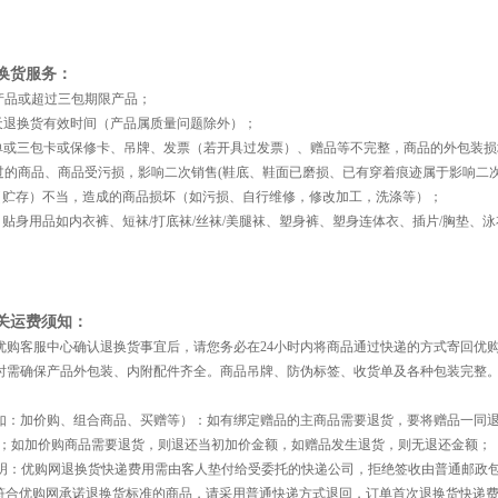
退换货服务：
产品或超过三包期限产品；
天退换货有效时间（产品属质量问题除外）；
或三包卡或保修卡、吊牌、发票（若开具过发票）、赠品等不完整，商品的外包装损坏
的商品、商品受污损，影响二次销售(鞋底、鞋面已磨损、已有穿着痕迹属于影响二次
贮存）不当，造成的商品损坏（如污损、自行维修，修改加工，洗涤等）；
贴身用品如内衣裤、短袜/打底袜/丝袜/美腿袜、塑身裤、塑身连体衣、插片/胸垫、
相关运费须知：
购客服中心确认退换货事宜后，请您务必在24小时内将商品通过快递的方式寄回优
需确保产品外包装、内附配件齐全。商品吊牌、防伪标签、收货单及各种包装完整。
：加价购、组合商品、买赠等）：如有绑定赠品的主商品需要退货，要将赠品一同退
；如加价购商品需要退货，则退还当初加价金额，如赠品发生退货，则无退还金额；
：优购网退换货快递费用需由客人垫付给受委托的快递公司，拒绝签收由普通邮政
合优购网承诺退换货标准的商品，请采用普通快递方式退回，订单首次退换货快递费