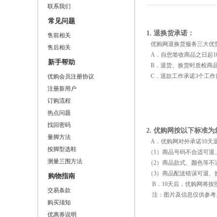
联系我们
常见问题
1. 退换货承诺：
售前相关
优购网退换货服务三大优
售后相关
A．自您签收商品之日起1
新手帮助
B．退货、换货时质检商品
C．退款工作承诺3个工作
优购会员注册协议
注册新用户
订购流程
热点问题
找回密码
2. 优购网按以下标准
量脚方法
A．优购网对外承诺10天
按脚型选鞋
（1）商品号码不合适可退
测量三围方法
（2）商品款式、颜色等不
（3）商品配送错误可退、
购物指南
B．10天后，优购网将按
交易条款
注：图片及信息仅供参考。
购买须知
优惠券说明