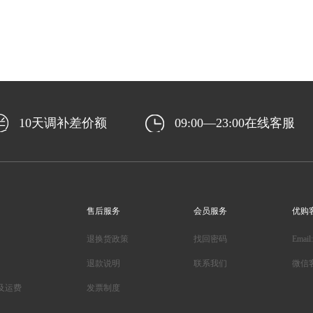
10天调补差价额
09:00—23:00在线客服
售后服务
会员服务
优购
退换货政策
找回密码
Email
退款说明
联系我们
微信
及运费
发票制度