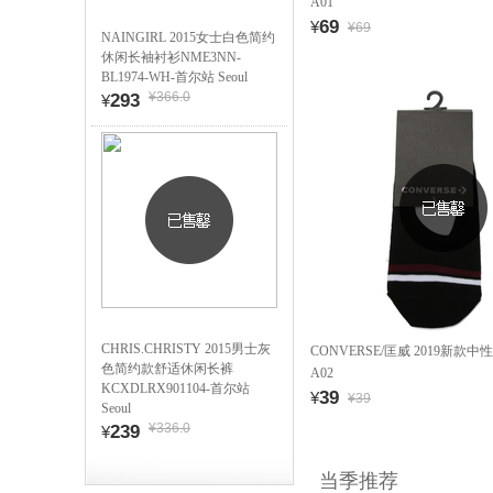
A01
69
¥
¥69
NAINGIRL 2015女士白色简约
休闲长袖衬衫NME3NN-
BL1974-WH-首尔站 Seoul
¥366.0
293
¥
CHRIS.CHRISTY 2015男士灰
CONVERSE/匡威 2019新款中性袜
色简约款舒适休闲长裤
A02
KCXDLRX901104-首尔站
39
¥
¥39
Seoul
¥336.0
239
¥
当季推荐