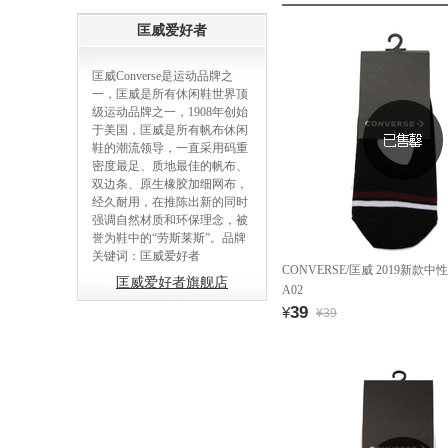
匡威爱好者
匡威Converse是运动品牌之
一，匡威是所有休闲鞋世界顶
级运动品牌之一，1908年创始
于美国，匡威是所有帆布休闲
鞋的潮流领导，一直采用码重
密度最足、质地最佳的帆布、
双边条、原生橡胶加细网布，
经久耐用，在推陈出新的同时
强调自然材质和环保理念，被
誉为鞋中的“劳斯莱斯”。品牌
关键词：匡威爱好者
CONVERSE/匡威 2019新款中性袜
匡威爱好者旗舰店
A02
39
¥
¥39