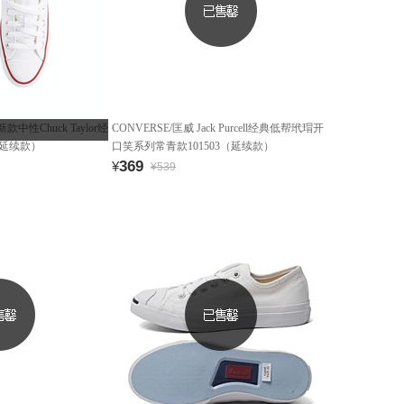
新款中性Chuck Taylor经
CONVERSE/匡威 Jack Purcell经典低帮玳瑁开
（延续款）
口笑系列常青款101503（延续款）
369
¥
¥539