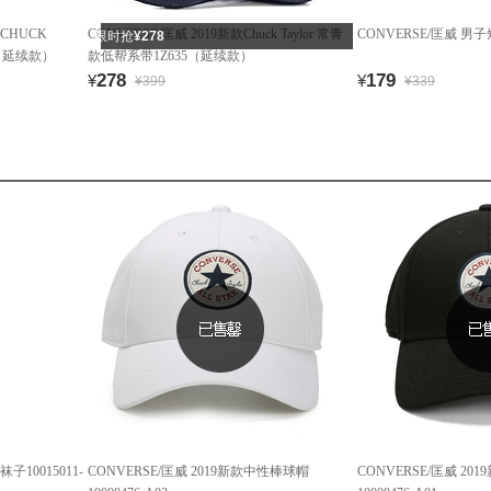
性CHUCK
CONVERSE/匡威 2019新款Chuck Taylor 常青
CONVERSE/匡威 男子短
限时抢
¥278
03（延续款）
款低帮系带1Z635（延续款）
278
179
¥
¥
¥399
¥339
子10015011-
CONVERSE/匡威 2019新款中性棒球帽
CONVERSE/匡威 2