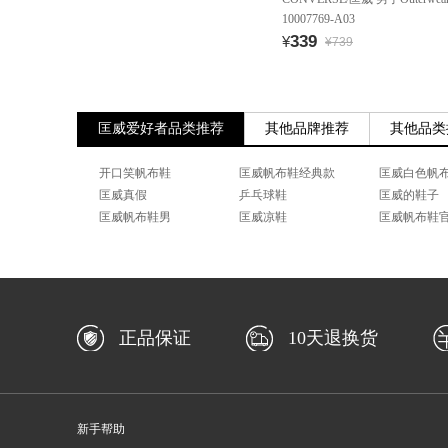
10007769-A03
339
¥
¥739
匡威爱好者品类推荐
其他品牌推荐
其他品类
开口笑帆布鞋
匡威帆布鞋经典款
匡威白色帆
匡威真假
乒乓球鞋
匡威的鞋子
匡威帆布鞋男
匡威凉鞋
匡威帆布鞋
正品保证
10天退换货
新手帮助