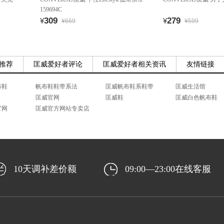
159694C
309
279
¥
¥
¥669
¥599
推荐
匡威爱好者评论
匡威爱好者相关资讯
友情链接
布鞋
帆布鞋鞋带系法
匡威帆布鞋系鞋带
匡威生活馆
匡威官网
匡威鞋
匡威白色帆布鞋
官网
匡威官方网站专卖店
10天调补差价额
09:00—23:00在线客服