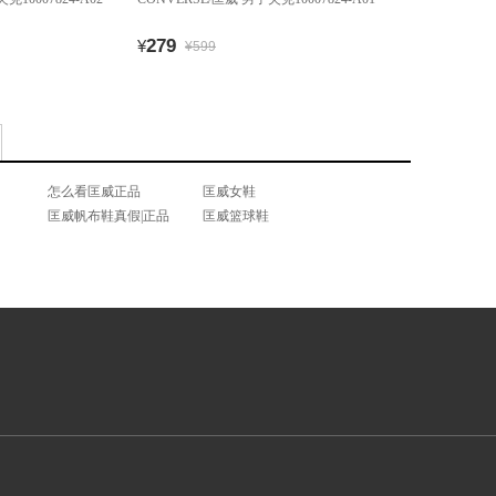
279
¥
¥599
怎么看匡威正品
匡威女鞋
匡威帆布鞋真假|正品
匡威篮球鞋