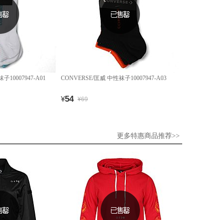
子10007947-A01
CONVERSE/匡威 中性袜子10007947-A03
54
¥
¥69
更多特惠商品推荐>>