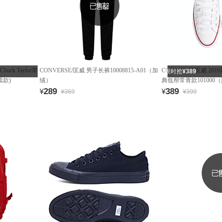
uck Taylor常
CONVERSE/匡威 男子长裤10008815-A01（加
CONVERSE/匡威 2019
限时抢
¥389
续款)
绒）
典低帮常青款101000
289
389
¥
¥
¥369
¥399