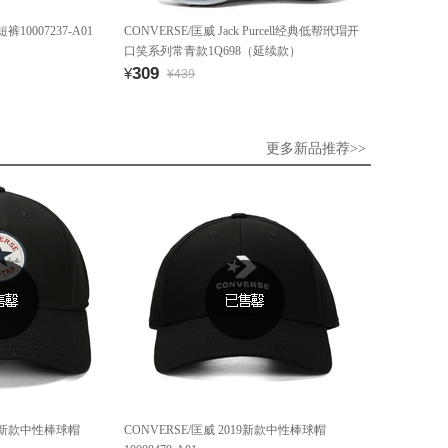
裤10007237-A01
CONVERSE/匡威 Jack Purcell经典低帮玳瑁开
口笑系列常青款1Q698（延续款）
309
¥
¥439
更多新品推荐>>
019新款中性棒球帽
CONVERSE/匡威 2019新款中性棒球帽