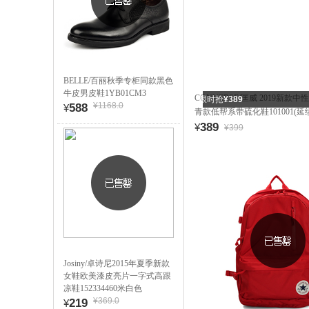
BELLE/百丽秋季专柜同款黑色
牛皮男皮鞋1YB01CM3
CONVERSE/匡威 2019新款中性Ch
限时抢
¥389
¥1168.0
588
¥
青款低帮系带硫化鞋101001(延
389
¥
¥399
Josiny/卓诗尼2015年夏季新款
女鞋欧美漆皮亮片一字式高跟
凉鞋152334460米白色
¥369.0
219
¥