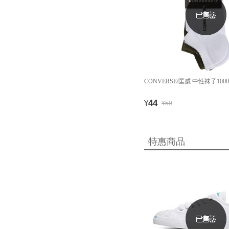
CONVERSE/匡威 中性袜子10008
44
¥
¥59
特惠商品