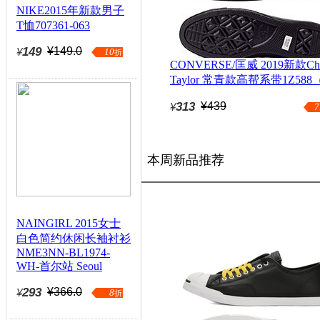
NIKE2015年新款男子
T恤707361-063
149
¥149.0
¥
10
折
CONVERSE/匡威 2019新款Ch
Taylor 常青款高帮系带1Z588
续款）
313
¥439
¥
7
本周新品推荐
NAINGIRL 2015女士
白色简约休闲长袖衬衫
NME3NN-BL1974-
WH-首尔站 Seoul
293
¥366.0
¥
8
折