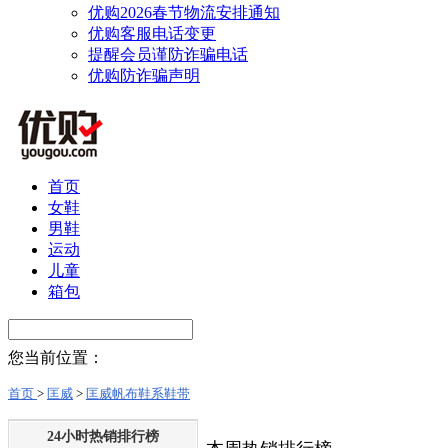
优购2026春节物流安排通知
优购客服电话变更
提醒会员谨防诈骗电话
优购防诈骗声明
首页
女鞋
男鞋
运动
儿童
箱包
您当前位置：
首页
>
匡威
>
匡威帆布鞋系鞋带
24小时热销排行榜