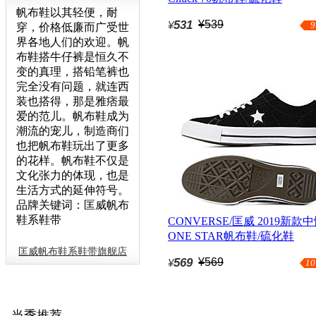
帆布鞋以其轻便，耐
162062C（延续款）
531
¥539
¥
9
穿，价格低廉而广受世
界各地人们的欢迎。帆
布鞋搭牛仔裤是恒久不
变的真理，搭铅笔裤也
完全没有问题，就连西
装也搭得，那是雅痞最
爱的范儿。帆布鞋成为
潮流的宠儿，制造商们
也把帆布鞋玩出了更多
的花样。帆布鞋不仅是
文化张力的体现，也是
生活方式的延伸符号。
品牌关键词：匡威帆布
鞋系鞋带
CONVERSE/匡威 2019新款
ONE STAR帆布鞋/硫化鞋
158369C（延续款）
匡威帆布鞋系鞋带旗舰店
569
¥569
¥
10
当季推荐