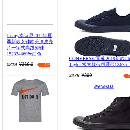
Josiny/卓诗尼2015年夏
季新款女鞋欧美漆皮亮
片一字式高跟凉鞋
152334460米白色
CONVERSE/匡威 2019新款Ch
219
¥369.0
Taylor 常青款低帮系带1Z635
¥
5
折
续款）
278
¥399
¥
7
限时抢
¥313