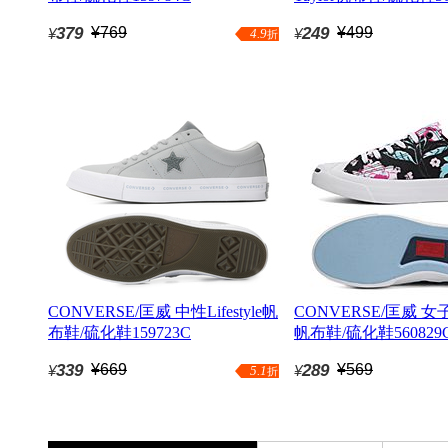
379
¥769
249
¥499
¥
¥
4.9
折
CONVERSE/匡威 中性Lifestyle帆
CONVERSE/匡威 女子Jac
布鞋/硫化鞋159723C
帆布鞋/硫化鞋560829
339
¥669
289
¥569
¥
¥
5.1
折