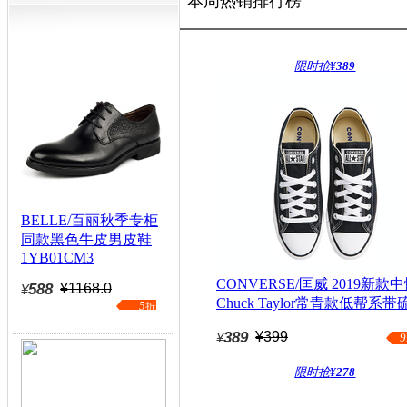
本周热销排行榜
限时抢
¥389
BELLE/百丽秋季专柜
同款黑色牛皮男皮鞋
1YB01CM3
CONVERSE/匡威 2019新款
588
¥1168.0
¥
Chuck Taylor常青款低帮系带
5
折
鞋101001(延续款)
389
¥399
¥
9
限时抢
¥278