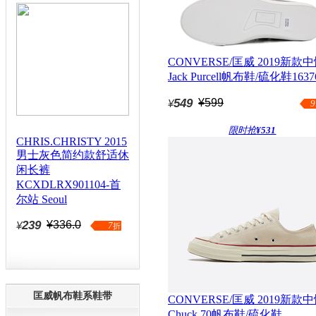
CONVERSE/匡威 2019新款
Jack Purcell帆布鞋/硫化鞋1637
549
¥599
¥
9
限时抢
¥531
CHRIS.CHRISTY 2015
男士灰色简约款舒适休
闲长裤
KCXDLRX901104-首
尔站 Seoul
239
¥336.0
¥
7
折
匡威帆布鞋系鞋带
CONVERSE/匡威 2019新款
Chuck 70帆布鞋/硫化鞋