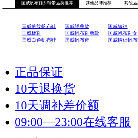
匡威帆布鞋系鞋带品类推荐
其他品牌推荐
其他品
匡威豹纹帆布鞋
匡威经典款
匡威短袖
匡威板鞋
匡威帆布鞋新款
匡威帆布鞋女
匡威白色帆布鞋
匡威帆布鞋
匡威情侣帆布
正品保证
10天退换货
10天调补差价额
09:00—23:00在线客服