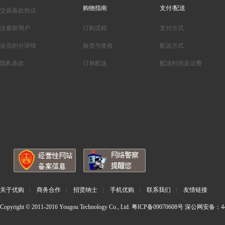
购物指南
支付/配送
交易条款协议
注册新用户
订购流程
支付方式
会员积分详情
验货与签收
配送方式
隐私条款
订单配送
配送时间及运费
关于优购
|
商务合作
|
招贤纳士
|
手机优购
|
联系我们
|
友情链接
Copyright © 2011-2016 Yougou Technology Co., Ltd.
粤ICP备09070608号
深公网安备：440