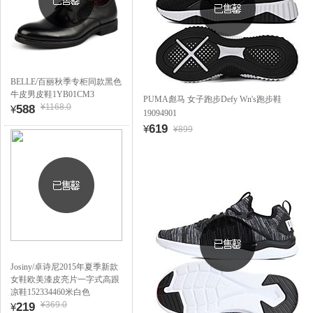
BELLE/百丽秋季专柜同款黑色
牛皮男皮鞋1YB01CM3
PUMA彪马 女子跑步Defy Wn's跑步鞋
¥1168.0
588
¥
19094901
619
¥
¥899
Josiny/卓诗尼2015年夏季新款
女鞋欧美漆皮亮片一字式高跟
凉鞋152334460米白色
¥369.0
219
¥