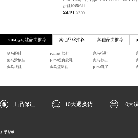
步鞋19050814
419
¥
¥699
puma运动鞋品类推荐
其他品牌推荐
其他品类推荐
彪马跑鞋
puma新款鞋
彪马拖鞋
彪马滑板鞋
puma经典款鞋
彪马标志
彪马板鞋
彪马篮球鞋
puma鞋子
正品保证
10天退换货
10天
新手帮助