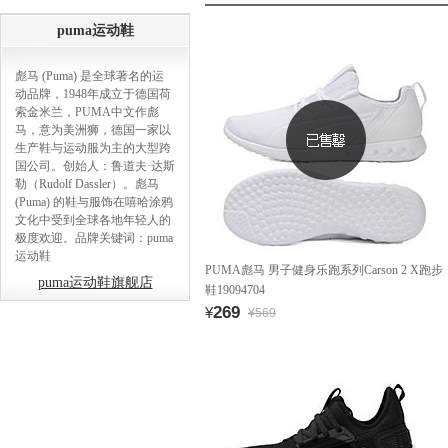
puma运动鞋
彪马 (Puma) 是全球著名的运
动品牌，1948年成立于德国荷
索金米兰，PUMA中文作彪
马，意为美洲狮，德国一家以
生产鞋与运动服为主的大型跨
国公司。创始人：鲁道夫·达斯
勒（Rudolf Dassler）。彪马
(Puma) 的鞋与服饰在嘻哈涂鸦
文化中受到全球各地年轻人的
极度欢迎。品牌关键词：puma
运动鞋
PUMA彪马 男子健身乐跑系列Carson 2 X跑步
puma运动鞋旗舰店
鞋19094704
269
¥
¥569