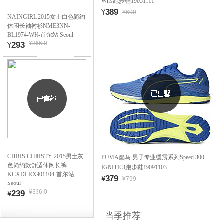
Wn's跑步鞋19051111
389
¥
¥699
NAINGIRL 2015女士白色简约
休闲长袖衬衫NME3NN-
BL1974-WH-首尔站 Seoul
¥366.0
293
¥
CHRIS.CHRISTY 2015男士灰
PUMA彪马 男子专业缓震系列Speed 300
色简约款舒适休闲长裤
IGNITE 3跑步鞋19091103
KCXDLRX901104-首尔站
379
¥
¥799
Seoul
¥336.0
239
¥
当季推荐