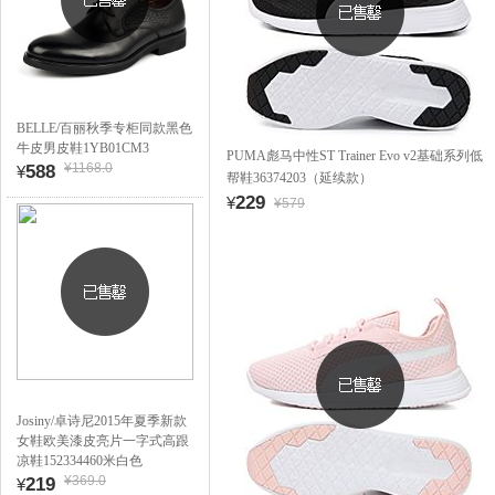
BELLE/百丽秋季专柜同款黑色
牛皮男皮鞋1YB01CM3
PUMA彪马中性ST Trainer Evo v2基础系列低
¥1168.0
588
¥
帮鞋36374203（延续款）
229
¥
¥579
Josiny/卓诗尼2015年夏季新款
女鞋欧美漆皮亮片一字式高跟
凉鞋152334460米白色
¥369.0
219
¥