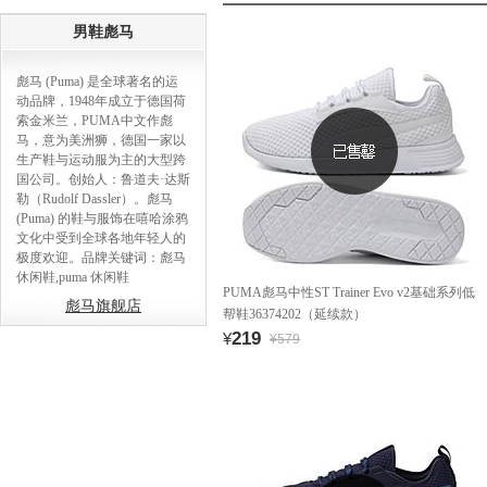
男鞋彪马
彪马 (Puma) 是全球著名的运
动品牌，1948年成立于德国荷
索金米兰，PUMA中文作彪
马，意为美洲狮，德国一家以
生产鞋与运动服为主的大型跨
国公司。创始人：鲁道夫·达斯
勒（Rudolf Dassler）。彪马
(Puma) 的鞋与服饰在嘻哈涂鸦
文化中受到全球各地年轻人的
极度欢迎。品牌关键词：彪马
休闲鞋,puma 休闲鞋
PUMA彪马中性ST Trainer Evo v2基础系列低
彪马旗舰店
帮鞋36374202（延续款）
219
¥
¥579