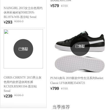
休闲鞋36915504
579
¥
¥799
NAINGIRL 2015女士白色简约
休闲长袖衬衫NME3NN-
BL1974-WH-首尔站 Seoul
¥366.0
293
¥
CHRIS.CHRISTY 2015男士灰
PUMA彪马 2019新款中性生活系列Basket
色简约款舒适休闲长裤
Classic LFS休闲鞋35436721
KCXDLRX901104-首尔站
799
¥
¥799
Seoul
¥336.0
239
¥
当季推荐