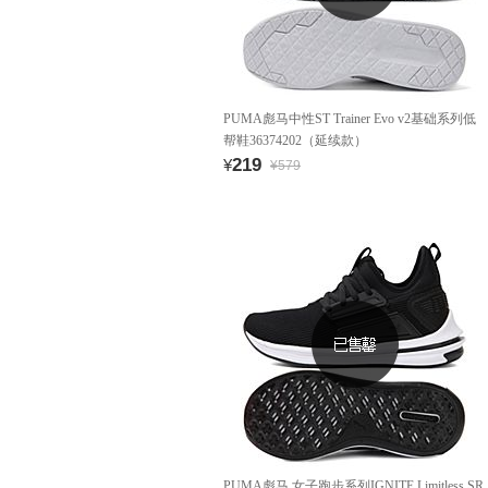
PUMA彪马中性ST Trainer Evo v2基础系列低
帮鞋36374202（延续款）
219
¥
¥579
PUMA彪马 女子跑步系列IGNITE Limitless SR