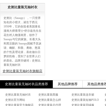
史努比童装无袖衬衣
史努比（Snoopy），一只世界
知名的小猎犬，诞生于西元
1950年，它的创造者美国著名
漫画大师查理士•舒尔兹先生在
花生村人物漫画里，创作了
Snoopy与它的家族。长着大头
和黑豆眼的 Snoopy因赋予其诙
谐、幽默、和善、勇敢、憨直
的个性及理论派，喜欢做白日
梦的性格，受到了全世界人们
的喜欢。品牌关键词：史努比
童装无袖衬衣
史努比童装无袖衬衣旗舰店
史努比童装无袖衬衣品类推荐
其他品牌推荐
其他品类推
史努比童装无袖衬衣
史努比童装西服
史努比童装连衣裙
史努比官方网站
史努比童装怎么样
史努比童装短袖POLO
史努比童装官方旗舰店
史努比童装总代理
史努比童装羽绒服