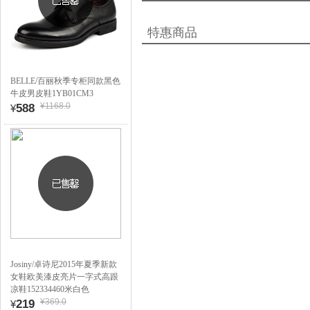
特惠商品
BELLE/百丽秋季专柜同款黑色
牛皮男皮鞋1YB01CM3
¥1168.0
588
¥
Josiny/卓诗尼2015年夏季新款
女鞋欧美漆皮亮片一字式高跟
凉鞋152334460米白色
¥369.0
219
¥