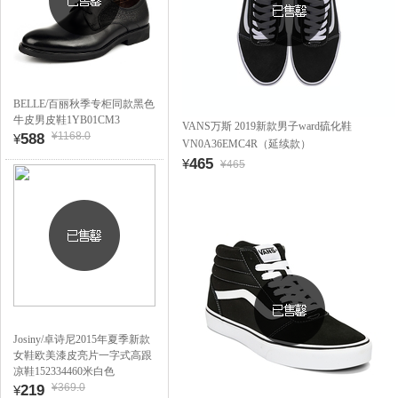
BELLE/百丽秋季专柜同款黑色
牛皮男皮鞋1YB01CM3
VANS万斯 2019新款男子ward硫化鞋
¥1168.0
588
¥
VN0A36EMC4R（延续款）
465
¥
¥465
Josiny/卓诗尼2015年夏季新款
女鞋欧美漆皮亮片一字式高跟
凉鞋152334460米白色
¥369.0
219
¥