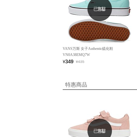
VANS万斯 女子Authentic硫化鞋
VN0A38EMQ7W
349
¥
¥435
特惠商品