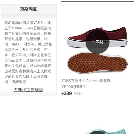
万斯淘宝
著名运动休闲品牌VANS， 成
立于1966年，Vans是极限运动
和年轻文化的领军品牌。以极
限运动起家，包括滑板、冲
浪、BMX、滑雪等。并以滑板
运动为根，从生活方式、艺
术、音乐和街头时尚文化等注
入Vans美学，形成别具个性的
青年文化标志，成为年轻极限
运动爱好者和潮流人士认同欢
迎的世界性品牌！品牌关键
VANS万斯 中性Authentic硫化鞋
词：万斯淘宝
VN000QER5U8
万斯淘宝旗舰店
339
¥
¥415