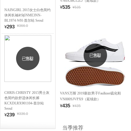
VN0A38G12LJ（延续款）
535
¥
¥535
NAINGIRL 2015女士白色简约
休闲长袖衬衫NME3NN-
BL1974-WH-首尔站 Seoul
¥366.0
293
¥
CHRIS.CHRISTY 2015男士灰
VANS万斯 2019新款男子Faulkner硫化鞋
色简约款舒适休闲长裤
VN000SJVPX9（延续款）
KCXDLRX901104-首尔站
435
¥
¥435
Seoul
¥336.0
239
¥
当季推荐