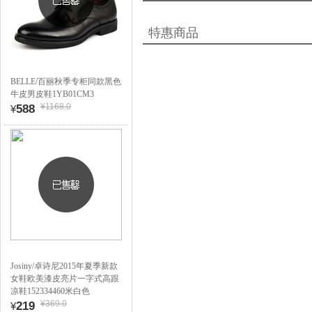
特惠商品
BELLE/百丽秋季专柜同款黑色
牛皮男皮鞋1YB01CM3
¥1168.0
588
¥
Josiny/卓诗尼2015年夏季新款
女鞋欧美漆皮亮片一字式高跟
凉鞋152334460米白色
¥369.0
219
¥