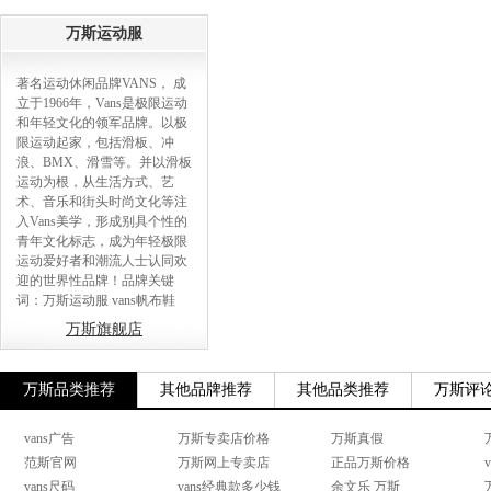
万斯运动服
著名运动休闲品牌VANS， 成
立于1966年，Vans是极限运动
和年轻文化的领军品牌。以极
限运动起家，包括滑板、冲
浪、BMX、滑雪等。并以滑板
运动为根，从生活方式、艺
术、音乐和街头时尚文化等注
入Vans美学，形成别具个性的
青年文化标志，成为年轻极限
运动爱好者和潮流人士认同欢
迎的世界性品牌！品牌关键
词：万斯运动服 vans帆布鞋
万斯旗舰店
万斯品类推荐
其他品牌推荐
其他品类推荐
万斯评
vans广告
万斯专卖店价格
万斯真假
范斯官网
万斯网上专卖店
正品万斯价格
vans尺码
vans经典款多少钱
余文乐 万斯