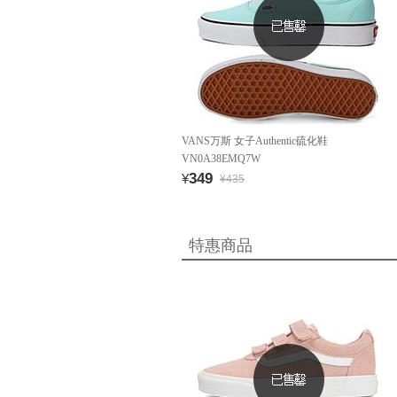
VANS万斯 女子Authentic硫化鞋
VN0A38EMQ7W
349
¥
¥435
特惠商品