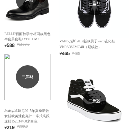
BELLE/百丽秋季专柜同款黑色
牛皮男皮鞋1YB01CM3
VANS万斯 2019新款男子ward硫化鞋
¥1168.0
588
¥
VN0A36EMC4R（延续款）
465
¥
¥465
Josiny/卓诗尼2015年夏季新款
女鞋欧美漆皮亮片一字式高跟
凉鞋152334460米白色
¥369.0
219
¥