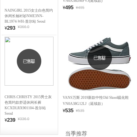
VN0A38DMPVJ(延续款)
495
¥
¥495
NAINGIRL 2015女士白色简约
休闲长袖衬衫NME3NN-
BL1974-WH-首尔站 Seoul
¥366.0
293
¥
CHRIS.CHRISTY 2015男士灰
VANS万斯 2019新款中性Old Skool硫化鞋
色简约款舒适休闲长裤
VN0A38G12LJ（延续款）
KCXDLRX901104-首尔站
535
¥
¥535
Seoul
¥336.0
239
¥
当季推荐