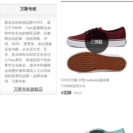
万斯专柜
著名运动休闲品牌VANS， 成
立于1966年，Vans是极限运动
和年轻文化的领军品牌。以极
限运动起家，包括滑板、冲
浪、BMX、滑雪等。并以滑板
运动为根，从生活方式、艺
术、音乐和街头时尚文化等注
入Vans美学，形成别具个性的
青年文化标志，成为年轻极限
运动爱好者和潮流人士认同欢
迎的世界性品牌！品牌关键
VANS万斯 中性Authentic硫化鞋
词：万斯专柜
VN000QER5U8
万斯专柜旗舰店
339
¥
¥415