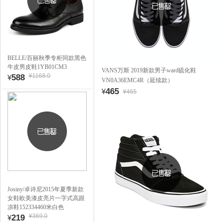
BELLE/百丽秋季专柜同款黑色
牛皮男皮鞋1YB01CM3
VANS万斯 2019新款男子ward硫化鞋
¥1168.0
588
¥
VN0A36EMC4R（延续款）
465
¥
¥465
Josiny/卓诗尼2015年夏季新款
女鞋欧美漆皮亮片一字式高跟
凉鞋152334460米白色
¥369.0
219
¥