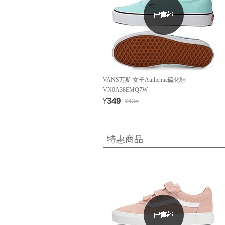
VANS万斯 女子Authentic硫化鞋
VN0A38EMQ7W
349
¥
¥435
特惠商品