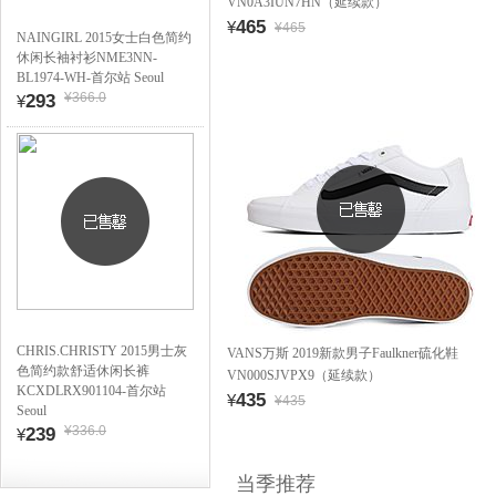
VN0A3IUN7HN（延续款）
465
¥
¥465
NAINGIRL 2015女士白色简约
休闲长袖衬衫NME3NN-
BL1974-WH-首尔站 Seoul
¥366.0
293
¥
CHRIS.CHRISTY 2015男士灰
VANS万斯 2019新款男子Faulkner硫化鞋
色简约款舒适休闲长裤
VN000SJVPX9（延续款）
KCXDLRX901104-首尔站
435
¥
¥435
Seoul
¥336.0
239
¥
当季推荐