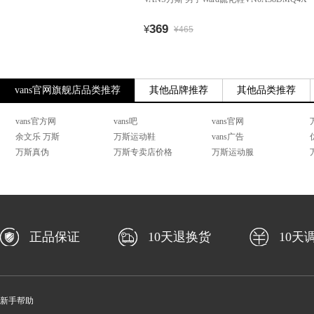
369
¥
¥465
vans官网旗舰店品类推荐
其他品牌推荐
其他品类推荐
vans官方网
vans吧
vans官网
余文乐 万斯
万斯运动鞋
vans广告
万斯真伪
万斯专卖店价格
万斯运动服
正品保证
10天退换货
10天
新手帮助