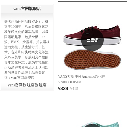
vans官网旗舰店
著名运动休闲品牌VANS， 成
立于1966年，Vans是极限运动
和年轻文化的领军品牌。以极
限运动起家，包括滑板、冲
浪、BMX、滑雪等。并以滑板
运动为根，从生活方式、艺
术、音乐和街头时尚文化等注
入Vans美学，形成别具个性的
青年文化标志，成为年轻极限
运动爱好者和潮流人士认同欢
迎的世界性品牌！品牌关键
VANS万斯 中性Authentic硫化鞋
词：vans官网旗舰店
VN000QER5U8
vans官网旗舰店旗舰店
339
¥
¥415