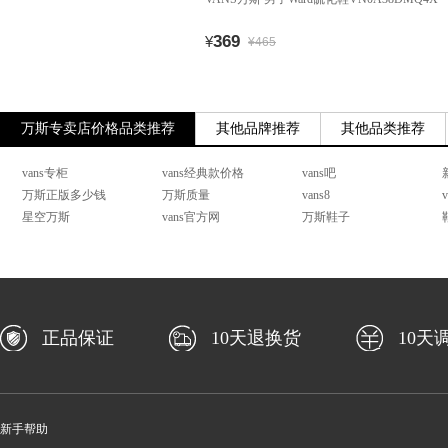
369
¥
¥465
万斯专卖店价格品类推荐
其他品牌推荐
其他品类推荐
vans专柜
vans经典款价格
vans吧
万斯正版多少钱
万斯质量
vans8
星空万斯
vans官方网
万斯鞋子
正品保证
10天退换货
10天
新手帮助