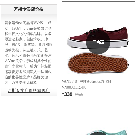
万斯专卖店价格
著名运动休闲品牌VANS， 成
立于1966年，Vans是极限运动
和年轻文化的领军品牌。以极
限运动起家，包括滑板、冲
浪、BMX、滑雪等。并以滑板
运动为根，从生活方式、艺
术、音乐和街头时尚文化等注
入Vans美学，形成别具个性的
青年文化标志，成为年轻极限
运动爱好者和潮流人士认同欢
迎的世界性品牌！品牌关键
VANS万斯 中性Authentic硫化鞋
词：万斯专卖店价格
VN000QER5U8
万斯专卖店价格旗舰店
339
¥
¥415