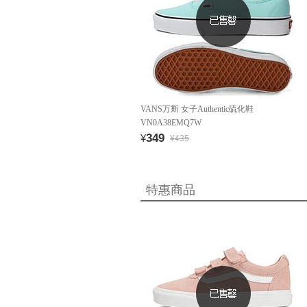
VANS万斯 女子Authentic硫化鞋
VN0A38EMQ7W
349
¥
¥435
特惠商品