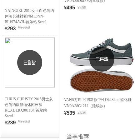
VN0A38DMPVJ(延续款)
495
¥
¥495
NAINGIRL 2015女士白色简约
休闲长袖衬衫NME3NN-
BL1974-WH-首尔站 Seoul
¥366.0
293
¥
CHRIS.CHRISTY 2015男士灰
VANS万斯 2019新款中性Old Skool硫化鞋
色简约款舒适休闲长裤
VN0A38G12LJ（延续款）
KCXDLRX901104-首尔站
535
¥
¥535
Seoul
¥336.0
239
¥
当季推荐