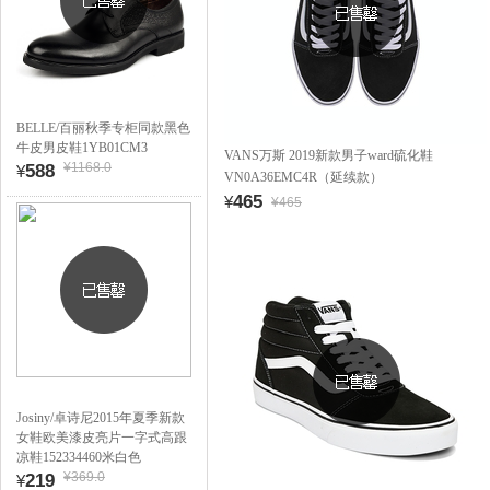
BELLE/百丽秋季专柜同款黑色
牛皮男皮鞋1YB01CM3
VANS万斯 2019新款男子ward硫化鞋
¥1168.0
588
¥
VN0A36EMC4R（延续款）
465
¥
¥465
Josiny/卓诗尼2015年夏季新款
女鞋欧美漆皮亮片一字式高跟
凉鞋152334460米白色
¥369.0
219
¥