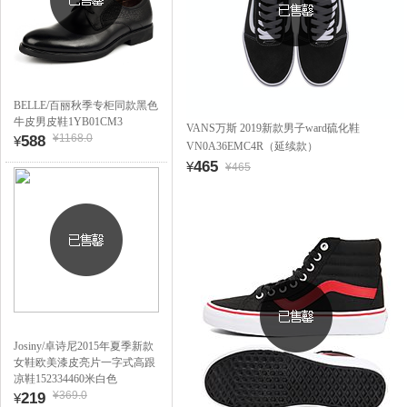
BELLE/百丽秋季专柜同款黑色
牛皮男皮鞋1YB01CM3
VANS万斯 2019新款男子ward硫化鞋
¥1168.0
588
¥
VN0A36EMC4R（延续款）
465
¥
¥465
Josiny/卓诗尼2015年夏季新款
女鞋欧美漆皮亮片一字式高跟
凉鞋152334460米白色
¥369.0
219
¥