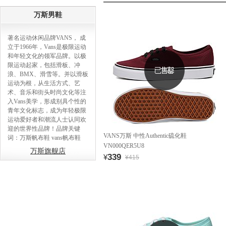
万斯男鞋
著名运动休闲品牌VANS， 成
立于1966年，Vans是极限运动
和年轻文化的领军品牌。以极
限运动起家，包括滑板、冲
浪、BMX、滑雪等。并以滑板
运动为根，从生活方式、艺
术、音乐和街头时尚文化等注
入Vans美学，形成别具个性的
青年文化标志，成为年轻极限
运动爱好者和潮流人士认同欢
迎的世界性品牌！品牌关键
VANS万斯 中性Authentic硫化鞋
词：万斯帆布鞋 vans帆布鞋
VN000QER5U8
万斯旗舰店
339
¥
¥415