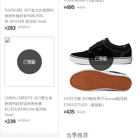
VN0A38DMPVJ(延续款)
495
¥
¥495
NAINGIRL 2015女士白色简约
休闲长袖衬衫NME3NN-
BL1974-WH-首尔站 Seoul
¥366.0
293
¥
CHRIS.CHRISTY 2015男士灰
VANS万斯 2019新款男子Atwood硫化鞋
色简约款舒适休闲长裤
VN0A327LQ1I（延续款）
KCXDLRX901104-首尔站
435
¥
¥435
Seoul
¥336.0
239
¥
当季推荐