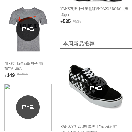
VANS万斯 中性硫化鞋VN0A2XSBORC（延
续款）
535
¥
¥535
本周新品推荐
NIKE2015年新款男子T恤
707361-063
¥149.0
149
¥
VANS万斯 2019新款男子Ward硫化鞋