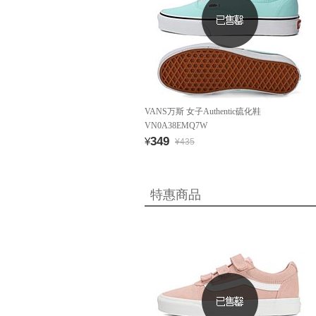
VANS万斯 女子Authentic硫化鞋
VN0A38EMQ7W
349
¥
¥435
特惠商品