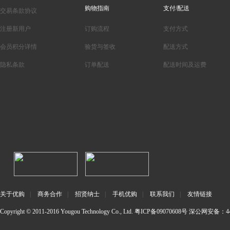
购物指南
支付/配送
交易条款协议
注册新用户
订购流程
支付方式
会员积分详情
验货与签收
配送方式
隐私条款
订单配送
配送时间及运费
关于优购
|
商务合作
|
招贤纳士
|
手机优购
|
联系我们
|
友情链接
Copyright © 2011-2016 Yougou Technology Co., Ltd.
粤ICP备09070608号
深公网安备：440