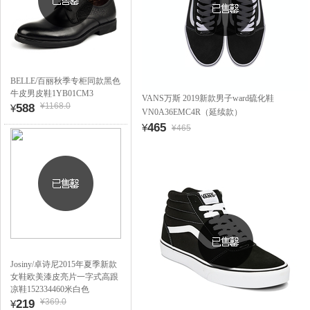
BELLE/百丽秋季专柜同款黑色
牛皮男皮鞋1YB01CM3
VANS万斯 2019新款男子ward硫化鞋
¥1168.0
588
¥
VN0A36EMC4R（延续款）
465
¥
¥465
Josiny/卓诗尼2015年夏季新款
女鞋欧美漆皮亮片一字式高跟
凉鞋152334460米白色
¥369.0
219
¥