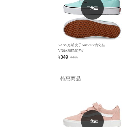
VANS万斯 女子Authentic硫化鞋
VN0A38EMQ7W
349
¥
¥435
特惠商品