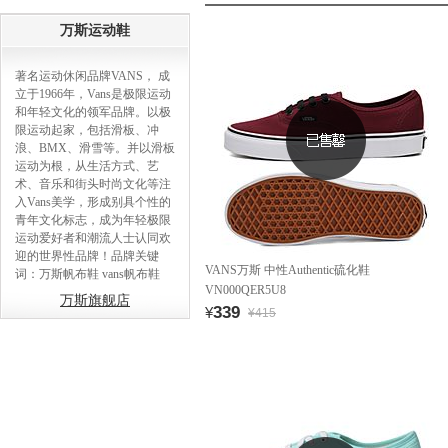
万斯运动鞋
著名运动休闲品牌VANS， 成
立于1966年，Vans是极限运动
和年轻文化的领军品牌。以极
限运动起家，包括滑板、冲
浪、BMX、滑雪等。并以滑板
运动为根，从生活方式、艺
术、音乐和街头时尚文化等注
入Vans美学，形成别具个性的
青年文化标志，成为年轻极限
运动爱好者和潮流人士认同欢
迎的世界性品牌！品牌关键
VANS万斯 中性Authentic硫化鞋
词：万斯帆布鞋 vans帆布鞋
VN000QER5U8
万斯旗舰店
339
¥
¥415