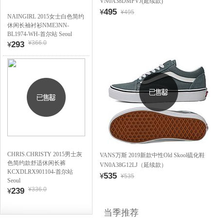
VN0A38DMPVJ(延续款)
495
¥
¥495
NAINGIRL 2015女士白色简约
休闲长袖衬衫NME3NN-
BL1974-WH-首尔站 Seoul
¥366.0
293
¥
CHRIS.CHRISTY 2015男士灰
VANS万斯 2019新款中性Old Skool硫化鞋
色简约款舒适休闲长裤
VN0A38G12LJ（延续款）
KCXDLRX901104-首尔站
535
¥
¥535
Seoul
¥336.0
239
¥
当季推荐