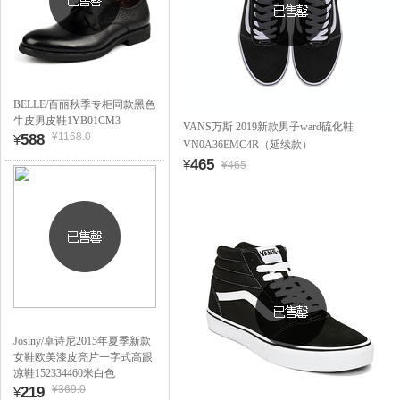
BELLE/百丽秋季专柜同款黑色
牛皮男皮鞋1YB01CM3
VANS万斯 2019新款男子ward硫化鞋
¥1168.0
588
¥
VN0A36EMC4R（延续款）
465
¥
¥465
Josiny/卓诗尼2015年夏季新款
女鞋欧美漆皮亮片一字式高跟
凉鞋152334460米白色
¥369.0
219
¥