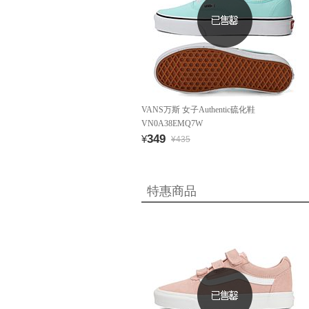
VANS万斯 女子Authentic硫化鞋
VN0A38EMQ7W
349
¥
¥435
特惠商品