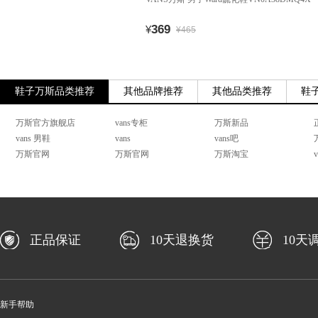
369
¥
¥465
鞋子万斯品类推荐
其他品牌推荐
其他品类推荐
鞋
万斯官方旗舰店
vans专柜
万斯新品
vans 男鞋
vans
vans吧
万斯官网
万斯官网
万斯淘宝
正品保证
10天退换货
10天
新手帮助