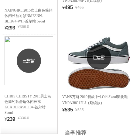
VN0A38DMPVJ(延续款)
495
¥
¥495
NAINGIRL 2015女士白色简约
休闲长袖衬衫NME3NN-
BL1974-WH-首尔站 Seoul
¥366.0
293
¥
CHRIS.CHRISTY 2015男士灰
VANS万斯 2019新款中性Old Skool硫化鞋
色简约款舒适休闲长裤
VN0A38G12LJ（延续款）
KCXDLRX901104-首尔站
535
¥
¥535
Seoul
¥336.0
239
¥
当季推荐