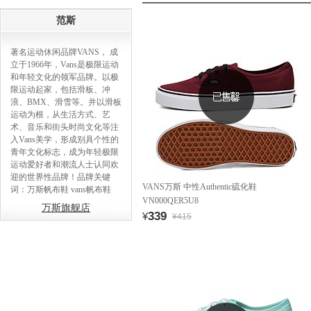
范斯
著名运动休闲品牌VANS， 成
立于1966年，Vans是极限运动
和年轻文化的领军品牌。以极
限运动起家，包括滑板、冲
浪、BMX、滑雪等。并以滑板
运动为根，从生活方式、艺
术、音乐和街头时尚文化等注
入Vans美学，形成别具个性的
青年文化标志，成为年轻极限
运动爱好者和潮流人士认同欢
迎的世界性品牌！品牌关键
VANS万斯 中性Authentic硫化鞋
词：万斯帆布鞋 vans帆布鞋
VN000QER5U8
万斯旗舰店
339
¥
¥415