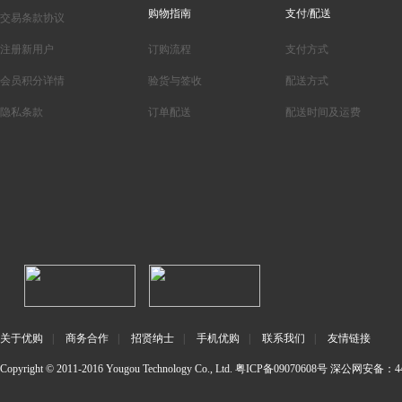
购物指南
支付/配送
交易条款协议
注册新用户
订购流程
支付方式
会员积分详情
验货与签收
配送方式
隐私条款
订单配送
配送时间及运费
关于优购
|
商务合作
|
招贤纳士
|
手机优购
|
联系我们
|
友情链接
Copyright © 2011-2016 Yougou Technology Co., Ltd.
粤ICP备09070608号
深公网安备：440