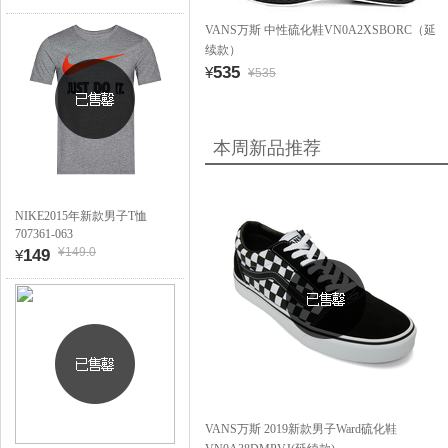
VANS万斯 中性硫化鞋VN0A2XSBORC（延
续款）
535
¥
¥535
本周新品推荐
NIKE2015年新款男子T恤
707361-063
¥149.0
149
¥
VANS万斯 2019新款男子Ward硫化鞋