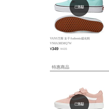
VANS万斯 女子Authentic硫化鞋
VN0A38EMQ7W
349
¥
¥435
特惠商品