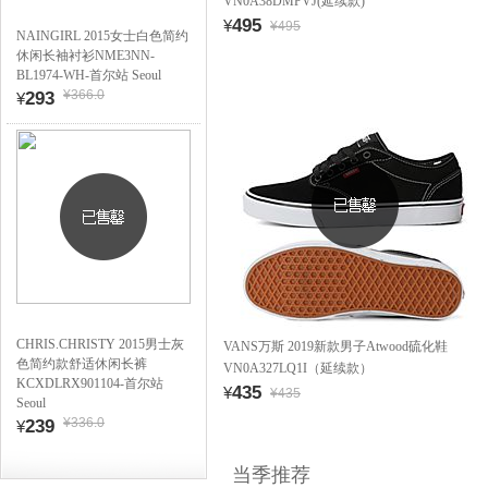
VN0A38DMPVJ(延续款)
495
¥
¥495
NAINGIRL 2015女士白色简约
休闲长袖衬衫NME3NN-
BL1974-WH-首尔站 Seoul
¥366.0
293
¥
CHRIS.CHRISTY 2015男士灰
VANS万斯 2019新款男子Atwood硫化鞋
色简约款舒适休闲长裤
VN0A327LQ1I（延续款）
KCXDLRX901104-首尔站
435
¥
¥435
Seoul
¥336.0
239
¥
当季推荐