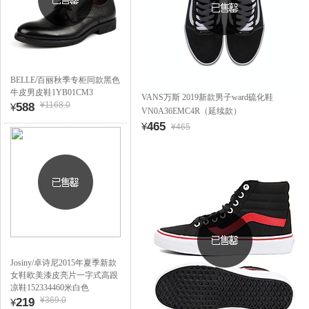
BELLE/百丽秋季专柜同款黑色
牛皮男皮鞋1YB01CM3
VANS万斯 2019新款男子ward硫化鞋
¥1168.0
588
¥
VN0A36EMC4R（延续款）
465
¥
¥465
Josiny/卓诗尼2015年夏季新款
女鞋欧美漆皮亮片一字式高跟
凉鞋152334460米白色
¥369.0
219
¥