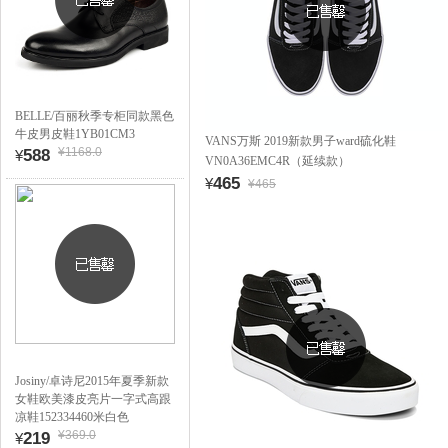
BELLE/百丽秋季专柜同款黑色
牛皮男皮鞋1YB01CM3
VANS万斯 2019新款男子ward硫化鞋
¥1168.0
588
¥
VN0A36EMC4R（延续款）
465
¥
¥465
Josiny/卓诗尼2015年夏季新款
女鞋欧美漆皮亮片一字式高跟
凉鞋152334460米白色
¥369.0
219
¥