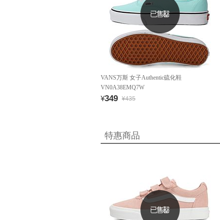
VANS万斯 女子Authentic硫化鞋
VN0A38EMQ7W
349
¥
¥435
特惠商品