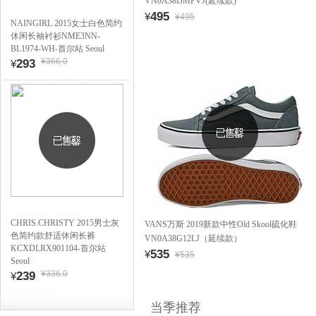
VN0A38DMPVJ(延续款)
495
¥
¥495
NAINGIRL 2015女士白色简约
休闲长袖衬衫NME3NN-
BL1974-WH-首尔站 Seoul
¥366.0
293
¥
CHRIS.CHRISTY 2015男士灰
VANS万斯 2019新款中性Old Skool硫化鞋
色简约款舒适休闲长裤
VN0A38G12LJ（延续款）
KCXDLRX901104-首尔站
535
¥
¥535
Seoul
¥336.0
239
¥
当季推荐