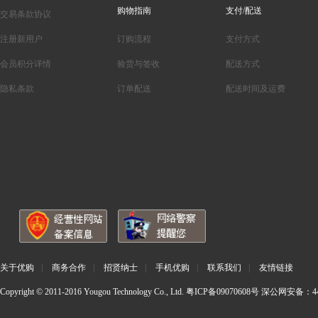
购物指南
支付/配送
交易条款协议
注册新用户
订购流程
支付方式
会员积分详情
验货与签收
配送方式
隐私条款
订单配送
配送时间及运费
关于优购
|
商务合作
|
招贤纳士
|
手机优购
|
联系我们
|
友情链接
Copyright © 2011-2016 Yougou Technology Co., Ltd.
粤ICP备09070608号
深公网安备：440