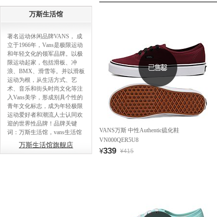
万斯生活馆
著名运动休闲品牌VANS， 成
立于1966年，Vans是极限运动
和年轻文化的领军品牌。以极
限运动起家，包括滑板、冲
浪、BMX、滑雪等。并以滑板
运动为根，从生活方式、艺
术、音乐和街头时尚文化等注
入Vans美学，形成别具个性的
青年文化标志，成为年轻极限
运动爱好者和潮流人士认同欢
迎的世界性品牌！品牌关键
VANS万斯 中性Authentic硫化鞋
词：万斯生活馆，vans生活馆
VN000QER5U8
万斯生活馆旗舰店
339
¥
¥415