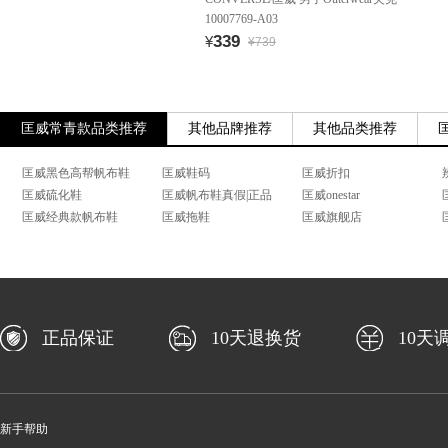
10007769-A03
339
¥
¥739
匡威常青款品类推荐
其他品牌推荐
其他品类推荐
匡威黑色高帮帆布鞋
匡威鞋码
匡威折扣
匡威硫化鞋
匡威帆布鞋真假|正品
匡威onestar
匡威经典款帆布鞋
匡威拖鞋
匡威旗舰店
正品保证
10天退换货
10天
新手帮助