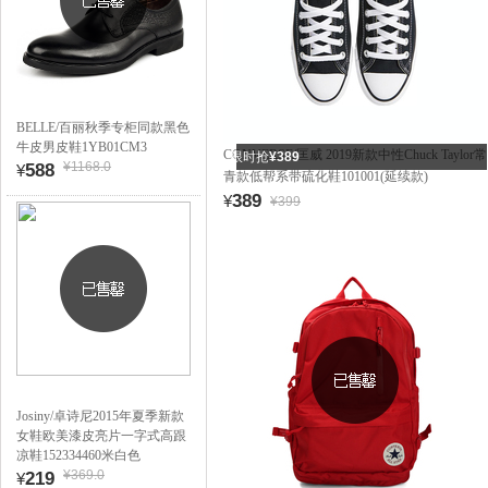
BELLE/百丽秋季专柜同款黑色
牛皮男皮鞋1YB01CM3
CONVERSE/匡威 2019新款中性Chuck Taylor常
限时抢
¥389
¥1168.0
588
¥
青款低帮系带硫化鞋101001(延续款)
389
¥
¥399
Josiny/卓诗尼2015年夏季新款
女鞋欧美漆皮亮片一字式高跟
凉鞋152334460米白色
¥369.0
219
¥