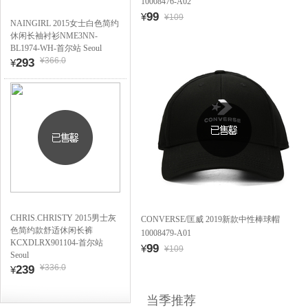
10008476-A02
99
¥
¥109
NAINGIRL 2015女士白色简约
休闲长袖衬衫NME3NN-
BL1974-WH-首尔站 Seoul
¥366.0
293
¥
CHRIS.CHRISTY 2015男士灰
CONVERSE/匡威 2019新款中性棒球帽
色简约款舒适休闲长裤
10008479-A01
KCXDLRX901104-首尔站
99
¥
¥109
Seoul
¥336.0
239
¥
当季推荐