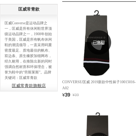
匡威常青款
匡威Converse是运动品牌之
一，匡威是所有休闲鞋世界顶
级运动品牌之一，1908年创始
于美国，匡威是所有帆布休闲
鞋的潮流领导，一直采用码重
密度最足、质地最佳的帆布、
双边条、原生橡胶加细网布，
经久耐用，在推陈出新的同时
强调自然材质和环保理念，被
誉为鞋中的“劳斯莱斯”。品牌
关键词：匡威常青款
CONVERSE/匡威 2019新款中性袜子10015016-
匡威常青款旗舰店
A02
39
¥
¥39