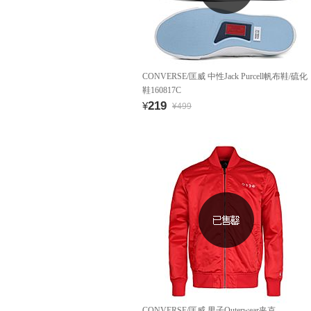
CONVERSE/匡威 中性Jack Purcell帆布鞋/硫化
鞋160817C
219
¥
¥499
CONVERSE/匡威 男子Outerwear夹克