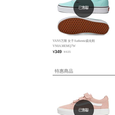
VANS万斯 女子Authentic硫化鞋
VN0A38EMQ7W
349
¥
¥435
特惠商品