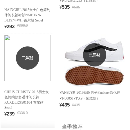
VN0A38G12LJ（延续款）
535
¥
¥535
NAINGIRL 2015女士白色简约
休闲长袖衬衫NME3NN-
BL1974-WH-首尔站 Seoul
¥366.0
293
¥
CHRIS.CHRISTY 2015男士灰
VANS万斯 2019新款男子Faulkner硫化鞋
色简约款舒适休闲长裤
VN000SJVPX9（延续款）
KCXDLRX901104-首尔站
435
¥
¥435
Seoul
¥336.0
239
¥
当季推荐