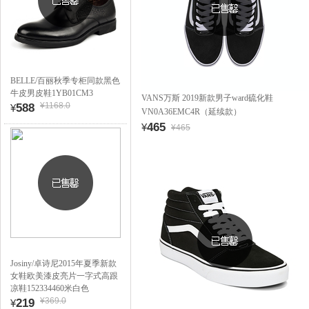
BELLE/百丽秋季专柜同款黑色
牛皮男皮鞋1YB01CM3
VANS万斯 2019新款男子ward硫化鞋
¥1168.0
588
¥
VN0A36EMC4R（延续款）
465
¥
¥465
Josiny/卓诗尼2015年夏季新款
女鞋欧美漆皮亮片一字式高跟
凉鞋152334460米白色
¥369.0
219
¥