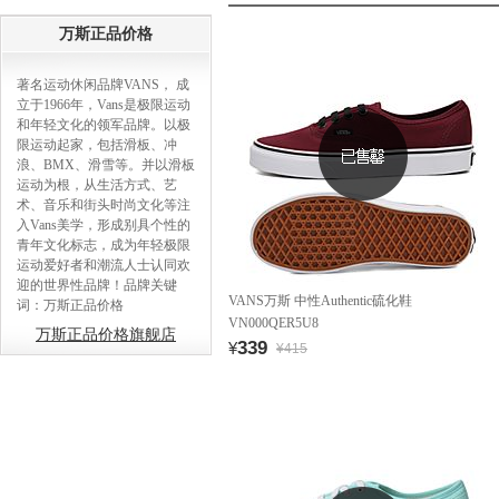
万斯正品价格
著名运动休闲品牌VANS， 成
立于1966年，Vans是极限运动
和年轻文化的领军品牌。以极
限运动起家，包括滑板、冲
浪、BMX、滑雪等。并以滑板
运动为根，从生活方式、艺
术、音乐和街头时尚文化等注
入Vans美学，形成别具个性的
青年文化标志，成为年轻极限
运动爱好者和潮流人士认同欢
迎的世界性品牌！品牌关键
VANS万斯 中性Authentic硫化鞋
词：万斯正品价格
VN000QER5U8
万斯正品价格旗舰店
339
¥
¥415