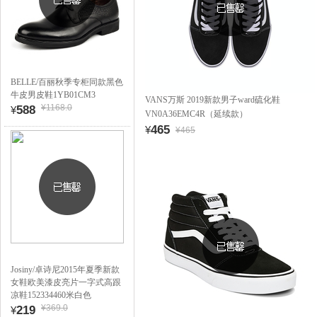
BELLE/百丽秋季专柜同款黑色
牛皮男皮鞋1YB01CM3
VANS万斯 2019新款男子ward硫化鞋
¥1168.0
588
¥
VN0A36EMC4R（延续款）
465
¥
¥465
Josiny/卓诗尼2015年夏季新款
女鞋欧美漆皮亮片一字式高跟
凉鞋152334460米白色
¥369.0
219
¥