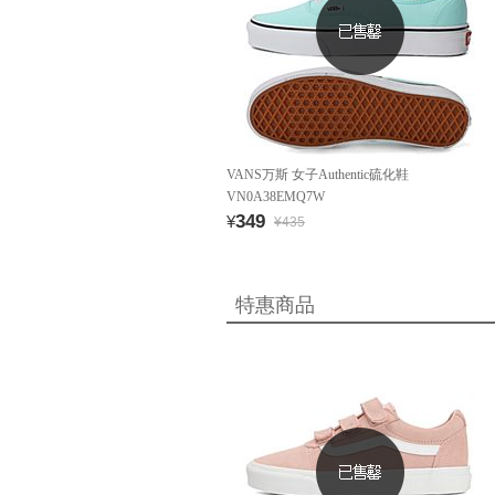
VANS万斯 女子Authentic硫化鞋
VN0A38EMQ7W
349
¥
¥435
特惠商品