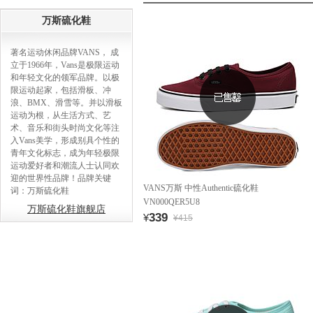
万斯硫化鞋
著名运动休闲品牌VANS， 成
立于1966年，Vans是极限运动
和年轻文化的领军品牌。以极
限运动起家，包括滑板、冲
浪、BMX、滑雪等。并以滑板
运动为根，从生活方式、艺
术、音乐和街头时尚文化等注
入Vans美学，形成别具个性的
青年文化标志，成为年轻极限
运动爱好者和潮流人士认同欢
迎的世界性品牌！品牌关键
VANS万斯 中性Authentic硫化鞋
词：万斯硫化鞋
VN000QER5U8
万斯硫化鞋旗舰店
339
¥
¥415