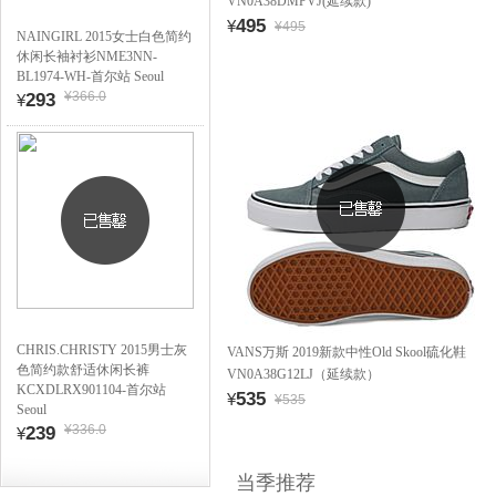
VN0A38DMPVJ(延续款)
495
¥
¥495
NAINGIRL 2015女士白色简约
休闲长袖衬衫NME3NN-
BL1974-WH-首尔站 Seoul
¥366.0
293
¥
CHRIS.CHRISTY 2015男士灰
VANS万斯 2019新款中性Old Skool硫化鞋
色简约款舒适休闲长裤
VN0A38G12LJ（延续款）
KCXDLRX901104-首尔站
535
¥
¥535
Seoul
¥336.0
239
¥
当季推荐